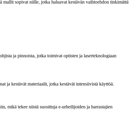
ä mallit sopivat niille, jotka haluavat kestävän vaihtoehdon tinkimättä
jista ja pinnoista, jotka toimivat optisten ja laserteknologiaan
at ja kestävät materiaalit, jotka kestävät intensiivistä käyttöä.
, mikä tekee niistä suosittuja e-urheilijoiden ja harrastajien