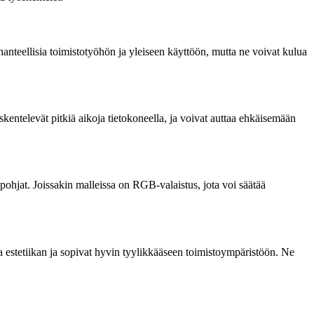
hanteellisia toimistotyöhön ja yleiseen käyttöön, mutta ne voivat kulua
skentelevät pitkiä aikoja tietokoneella, ja voivat auttaa ehkäisemään
t pohjat. Joissakin malleissa on RGB-valaistus, jota voi säätää
 ja estetiikan ja sopivat hyvin tyylikkääseen toimistoympäristöön. Ne