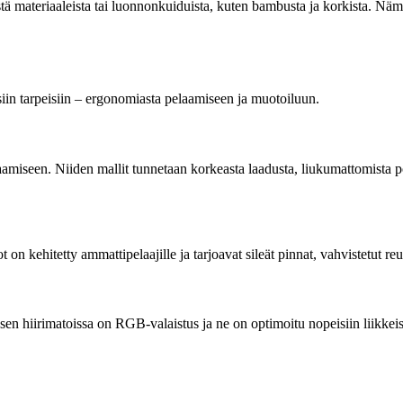
istä materiaaleista tai luonnonkuiduista, kuten bambusta ja korkista. Näm
isiin tarpeisiin – ergonomiasta pelaamiseen ja muotoiluun.
aamiseen. Niiden mallit tunnetaan korkeasta laadusta, liukumattomista poh
on kehitetty ammattipelaajille ja tarjoavat sileät pinnat, vahvistetut reun
n hiirimatoissa on RGB-valaistus ja ne on optimoitu nopeisiin liikkeisiin