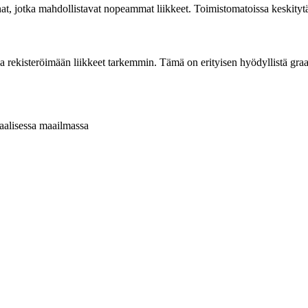
innat, jotka mahdollistavat nopeammat liikkeet. Toimistomatoissa kesk
ria rekisteröimään liikkeet tarkemmin. Tämä on erityisen hyödyllistä graa
uaalisessa maailmassa