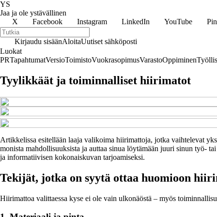
YS
Jaa ja ole ystävällinen
X
Facebook
Instagram
LinkedIn
YouTube
Pin
Kirjaudu sisään
Aloita
Uutiset sähköposti
Luokat
PR
Tapahtumat
Versio
Toimisto
Vuokrasopimus
Varasto
Oppiminen
Työlli
Tyylikkäät ja toiminnalliset hiirimatot
Artikkelissa esitellään laaja valikoima hiirimattoja, jotka vaihtelevat y
monista mahdollisuuksista ja auttaa sinua löytämään juuri sinun työ- tai p
ja informatiivisen kokonaiskuvan tarjoamiseksi.
Tekijät, jotka on syytä ottaa huomioon hiir
Hiirimattoa valittaessa kyse ei ole vain ulkonäöstä – myös toiminnallisuu
1. Materiaali ja pinta