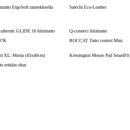
imatto ErgoSoft rannekkeella
Satechi Eco-Leather
uthentic GLIDE 16 hiirimatto
Q-connect hiirimatto
37K
ROCCAT Taito control Mini
d XL, Musta (45x40cm)
Kensington Mouse Pad SmartFit
o erittäin ohut