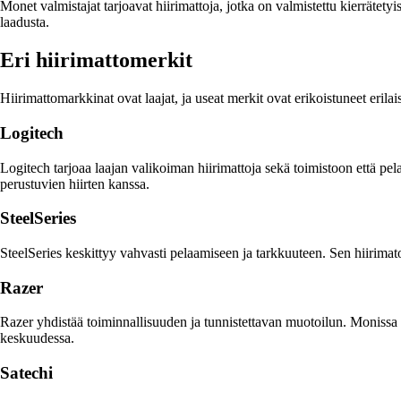
Monet valmistajat tarjoavat hiirimattoja, jotka on valmistettu kierrätety
laadusta.
Eri hiirimattomerkit
Hiirimattomarkkinat ovat laajat, ja useat merkit ovat erikoistuneet erila
Logitech
Logitech tarjoaa laajan valikoiman hiirimattoja sekä toimistoon että pel
perustuvien hiirten kanssa.
SteelSeries
SteelSeries keskittyy vahvasti pelaamiseen ja tarkkuuteen. Sen hiirimatot 
Razer
Razer yhdistää toiminnallisuuden ja tunnistettavan muotoilun. Monissa se
keskuudessa.
Satechi