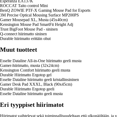
Esperanza EA137K
ROCCAT Taito control Mini
BenQ ZOWIE PTF-X Gaming Mouse Pad for Esports
3M Precise Optical Mousing Surface MP200PS
Gamer Mousepad XL, Musta (45x40cm)
Kensington Mouse Pad SmartFit Height Adj
Trust BigFoot Mouse Pad - sininen
Q-connect hiirimatto sininen
Durable hiirimatto erittäin ohut
Muut tuotteet
Esselte Dataline All-in-One hiirimatto geeli musta
Gamer-hiirimatto, musta (32x24cm)
Kensington Comfort hiirimatto geeli musta
Durable Hiirimatto Ergotop gel
Esselte Dataline hiirimatto geeli kristallinsininen
Gamer Desk Pad XXXL, Black (90x45cm)
Durable Hiirimatto Ergotop geeli
Esselte Dataline hiirimatto geeli musta
Eri tyyppiset hiirimatot
Hiirimatot vaihtelevat sekä toiminnallisuudeltaan että ulkonäöltään, ja va