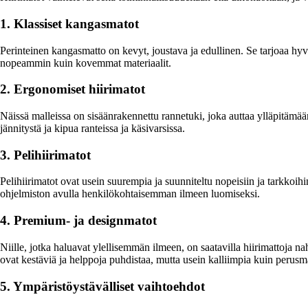
1. Klassiset kangasmatot
Perinteinen kangasmatto on kevyt, joustava ja edullinen. Se tarjoaa hyvä
nopeammin kuin kovemmat materiaalit.
2. Ergonomiset hiirimatot
Näissä malleissa on sisäänrakennettu rannetuki, joka auttaa ylläpitämään
jännitystä ja kipua ranteissa ja käsivarsissa.
3. Pelihiirimatot
Pelihiirimatot ovat usein suurempia ja suunniteltu nopeisiin ja tarkkoihi
ohjelmiston avulla henkilökohtaisemman ilmeen luomiseksi.
4. Premium- ja designmatot
Niille, jotka haluavat ylellisemmän ilmeen, on saatavilla hiirimattoja n
ovat kestäviä ja helppoja puhdistaa, mutta usein kalliimpia kuin perusma
5. Ympäristöystävälliset vaihtoehdot