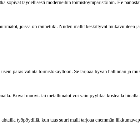
 jotka sopivat täydellisesti moderneihin toimistoympäristöihin. He panos
rimatot, joissa on rannetuki. Niiden mallit keskittyvät mukavuuteen ja te
?
 usein paras valinta toimistokäyttöön. Se tarjoaa hyvän hallinnan ja m
lla. Kovat muovi- tai metallimatot voi vain pyyhkiä kostealla liinalla. Vä
vä ahtailla työpöydillä, kun taas suuri malli tarjoaa enemmän liikkumavap