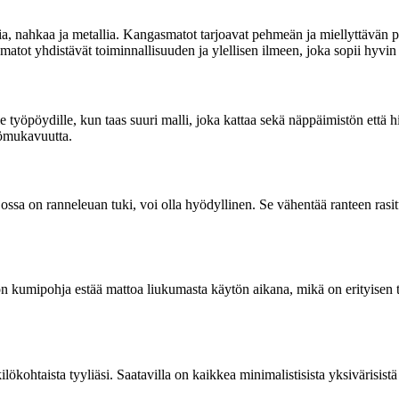
a, nahkaa ja metallia. Kangasmatot tarjoavat pehmeän ja miellyttävän p
tot yhdistävät toiminnallisuuden ja ylellisen ilmeen, joka sopii hyvin
le työpöydille, kun taas suuri malli, joka kattaa sekä näppäimistön että h
tömukavuutta.
 jossa on ranneleuan tuki, voi olla hyödyllinen. Se vähentää ranteen rasi
 kumipohja estää mattoa liukumasta käytön aikana, mikä on erityisen tä
lökohtaista tyyliäsi. Saatavilla on kaikkea minimalistisista yksivärisistä