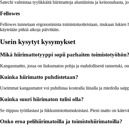
Satechi valmistaa tyylikkäitä hiirimattoja alumiinista ja keinonahasta,
Fellowes
Fellowes tunnetaan ergonomisista toimistotuotteistaan, mukaan lukien hii
käytetään pitkiä aikoja päivittäin.
Usein kysytyt kysymykset
Mikä hiirimattotyyppi sopii parhaiten toimistotyöhön
Kangasmattto, jossa on liukumaton pohja ja mahdollisesti rannetuki, on
Kuinka hiirimatto puhdistetaan?
Useimmat kangasmatot voi puhdistaa kostealla liinalla ja miedolla saippua
Kuinka suuri hiirimaton tulisi olla?
Se riippuu työtilastasi ja liikkumistottumuksistasi. Pieni matto on käte
Onko eroa pelihiirimatoilla ja toimistohiirimatoilla?