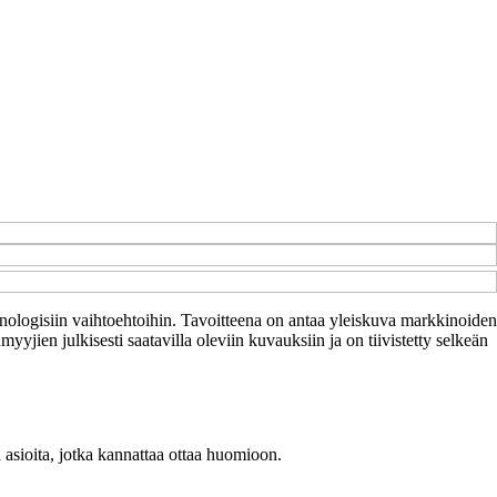
 teknologisiin vaihtoehtoihin. Tavoitteena on antaa yleiskuva markkinoiden
yyjien julkisesti saatavilla oleviin kuvauksiin ja on tiivistetty selkeän
ä asioita, jotka kannattaa ottaa huomioon.