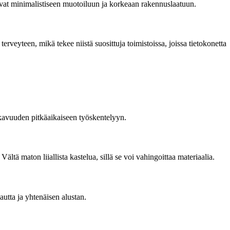
tavat minimalistiseen muotoiluun ja korkeaan rakennuslaatuun.
rveyteen, mikä tekee niistä suosittuja toimistoissa, joissa tietokonetta
ukavuuden pitkäaikaiseen työskentelyyn.
ltä maton liiallista kastelua, sillä se voi vahingoittaa materiaalia.
autta ja yhtenäisen alustan.