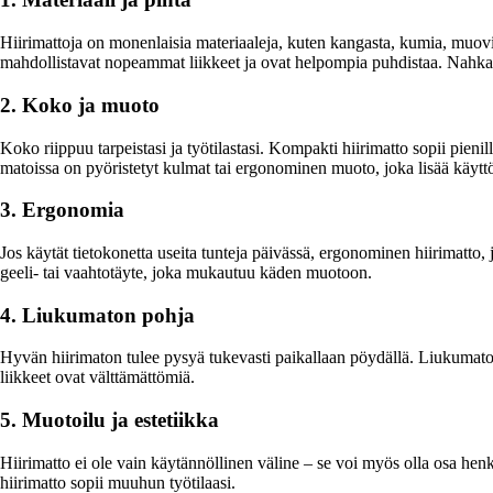
Hiirimattoja on monenlaisia materiaaleja, kuten kangasta, kumia, muovi
mahdollistavat nopeammat liikkeet ja ovat helpompia puhdistaa. Nahkama
2. Koko ja muoto
Koko riippuu tarpeistasi ja työtilastasi. Kompakti hiirimatto sopii pienil
matoissa on pyöristetyt kulmat tai ergonominen muoto, joka lisää käyt
3. Ergonomia
Jos käytät tietokonetta useita tunteja päivässä, ergonominen hiirimatto,
geeli- tai vaahtotäyte, joka mukautuu käden muotoon.
4. Liukumaton pohja
Hyvän hiirimaton tulee pysyä tukevasti paikallaan pöydällä. Liukumaton
liikkeet ovat välttämättömiä.
5. Muotoilu ja estetiikka
Hiirimatto ei ole vain käytännöllinen väline – se voi myös olla osa henki
hiirimatto sopii muuhun työtilaasi.