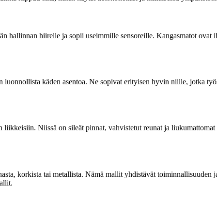
n hallinnan hiirelle ja sopii useimmille sensoreille. Kangasmatot ovat i
 luonnollista käden asentoa. Ne sopivat erityisen hyvin niille, jotka työ
n liikkeisiin. Niissä on sileät pinnat, vahvistetut reunat ja liukumattoma
ahasta, korkista tai metallista. Nämä mallit yhdistävät toiminnallisuuden
llit.