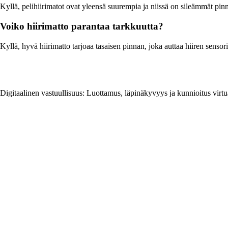
Kyllä, pelihiirimatot ovat yleensä suurempia ja niissä on sileämmät p
Voiko hiirimatto parantaa tarkkuutta?
Kyllä, hyvä hiirimatto tarjoaa tasaisen pinnan, joka auttaa hiiren senso
Digitaalinen vastuullisuus: Luottamus, läpinäkyvyys ja kunnioitus virt