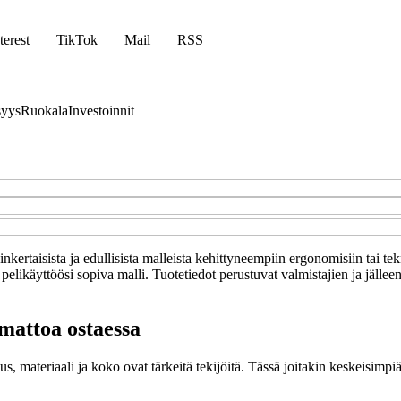
terest
TikTok
Mail
RSS
syys
Ruokala
Investoinnit
ksinkertaisista ja edullisista malleista kehittyneempiin ergonomisiin tai
elikäyttöösi sopiva malli. Tuotetiedot perustuvat valmistajien ja jälleenm
imattoa ostaessa
s, materiaali ja koko ovat tärkeitä tekijöitä. Tässä joitakin keskeisimpi