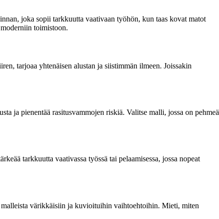
innan, joka sopii tarkkuutta vaativaan työhön, kun taas kovat matot
 moderniin toimistoon.
iiren, tarjoaa yhtenäisen alustan ja siistimmän ilmeen. Joissakin
tusta ja pienentää rasitusvammojen riskiä. Valitse malli, jossa on pehmeä
rkeää tarkkuutta vaativassa työssä tai pelaamisessa, jossa nopeat
 malleista värikkäisiin ja kuvioituihin vaihtoehtoihin. Mieti, miten