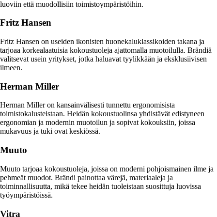
luoviin että muodollisiin toimistoympäristöihin.
Fritz Hansen
Fritz Hansen on useiden ikonisten huonekaluklassikoiden takana ja
tarjoaa korkealaatuisia kokoustuoleja ajattomalla muotoilulla. Brändiä
valitsevat usein yritykset, jotka haluavat tyylikkään ja eksklusiivisen
ilmeen.
Herman Miller
Herman Miller on kansainvälisesti tunnettu ergonomisista
toimistokalusteistaan. Heidän kokoustuolinsa yhdistävät edistyneen
ergonomian ja modernin muotoilun ja sopivat kokouksiin, joissa
mukavuus ja tuki ovat keskiössä.
Muuto
Muuto tarjoaa kokoustuoleja, joissa on moderni pohjoismainen ilme ja
pehmeät muodot. Brändi painottaa värejä, materiaaleja ja
toiminnallisuutta, mikä tekee heidän tuoleistaan suosittuja luovissa
työympäristöissä.
Vitra