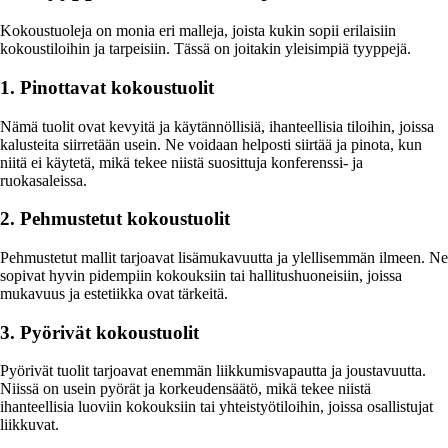
Kokoustuoleja on monia eri malleja, joista kukin sopii erilaisiin
kokoustiloihin ja tarpeisiin. Tässä on joitakin yleisimpiä tyyppejä.
1. Pinottavat kokoustuolit
Nämä tuolit ovat kevyitä ja käytännöllisiä, ihanteellisia tiloihin, joissa
kalusteita siirretään usein. Ne voidaan helposti siirtää ja pinota, kun
niitä ei käytetä, mikä tekee niistä suosittuja konferenssi- ja
ruokasaleissa.
2. Pehmustetut kokoustuolit
Pehmustetut mallit tarjoavat lisämukavuutta ja ylellisemmän ilmeen. Ne
sopivat hyvin pidempiin kokouksiin tai hallitushuoneisiin, joissa
mukavuus ja estetiikka ovat tärkeitä.
3. Pyörivät kokoustuolit
Pyörivät tuolit tarjoavat enemmän liikkumisvapautta ja joustavuutta.
Niissä on usein pyörät ja korkeudensäätö, mikä tekee niistä
ihanteellisia luoviin kokouksiin tai yhteistyötiloihin, joissa osallistujat
liikkuvat.