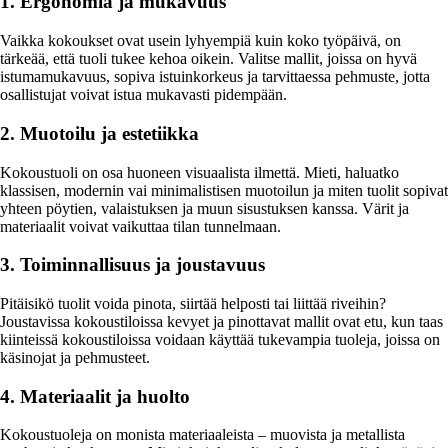
1. Ergonomia ja mukavuus
Vaikka kokoukset ovat usein lyhyempiä kuin koko työpäivä, on
tärkeää, että tuoli tukee kehoa oikein. Valitse mallit, joissa on hyvä
istumamukavuus, sopiva istuinkorkeus ja tarvittaessa pehmuste, jotta
osallistujat voivat istua mukavasti pidempään.
2. Muotoilu ja estetiikka
Kokoustuoli on osa huoneen visuaalista ilmettä. Mieti, haluatko
klassisen, modernin vai minimalistisen muotoilun ja miten tuolit sopivat
yhteen pöytien, valaistuksen ja muun sisustuksen kanssa. Värit ja
materiaalit voivat vaikuttaa tilan tunnelmaan.
3. Toiminnallisuus ja joustavuus
Pitäisikö tuolit voida pinota, siirtää helposti tai liittää riveihin?
Joustavissa kokoustiloissa kevyet ja pinottavat mallit ovat etu, kun taas
kiinteissä kokoustiloissa voidaan käyttää tukevampia tuoleja, joissa on
käsinojat ja pehmusteet.
4. Materiaalit ja huolto
Kokoustuoleja on monista materiaaleista – muovista ja metallista