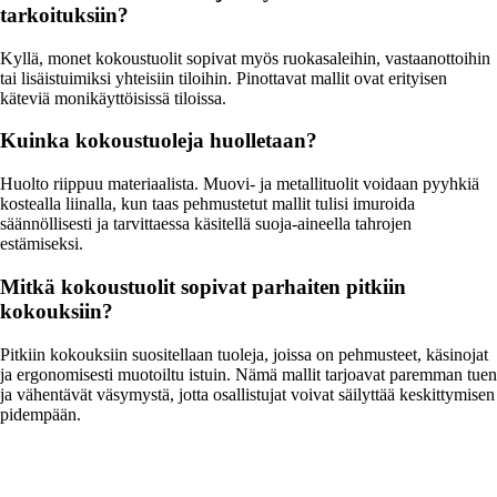
tarkoituksiin?
Kyllä, monet kokoustuolit sopivat myös ruokasaleihin, vastaanottoihin
tai lisäistuimiksi yhteisiin tiloihin. Pinottavat mallit ovat erityisen
käteviä monikäyttöisissä tiloissa.
Kuinka kokoustuoleja huolletaan?
Huolto riippuu materiaalista. Muovi- ja metallituolit voidaan pyyhkiä
kostealla liinalla, kun taas pehmustetut mallit tulisi imuroida
säännöllisesti ja tarvittaessa käsitellä suoja-aineella tahrojen
estämiseksi.
Mitkä kokoustuolit sopivat parhaiten pitkiin
kokouksiin?
Pitkiin kokouksiin suositellaan tuoleja, joissa on pehmusteet, käsinojat
ja ergonomisesti muotoiltu istuin. Nämä mallit tarjoavat paremman tuen
ja vähentävät väsymystä, jotta osallistujat voivat säilyttää keskittymisen
pidempään.