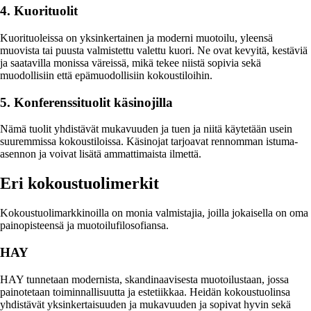
4. Kuorituolit
Kuorituoleissa on yksinkertainen ja moderni muotoilu, yleensä
muovista tai puusta valmistettu valettu kuori. Ne ovat kevyitä, kestäviä
ja saatavilla monissa väreissä, mikä tekee niistä sopivia sekä
muodollisiin että epämuodollisiin kokoustiloihin.
5. Konferenssituolit käsinojilla
Nämä tuolit yhdistävät mukavuuden ja tuen ja niitä käytetään usein
suuremmissa kokoustiloissa. Käsinojat tarjoavat rennomman istuma-
asennon ja voivat lisätä ammattimaista ilmettä.
Eri kokoustuolimerkit
Kokoustuolimarkkinoilla on monia valmistajia, joilla jokaisella on oma
painopisteensä ja muotoilufilosofiansa.
HAY
HAY tunnetaan modernista, skandinaavisesta muotoilustaan, jossa
painotetaan toiminnallisuutta ja estetiikkaa. Heidän kokoustuolinsa
yhdistävät yksinkertaisuuden ja mukavuuden ja sopivat hyvin sekä