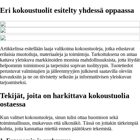
Eri kokoustuolit esitelty yhdessä oppaassa
Artikkelissa esitellään laaja valikoima kokoustuoleja, jotka edustavat
erilaisia muotoiluja, materiaaleja ja toimintoja. Tarkoituksena on antaa
kattava yleiskuva markkinoiden monista mahdollisuuksista, jotta löydät
helpommin toimistoosi ja tarpeisiisi sopivan tuolityypin. Tuotetiedot
perustuvat valmistajien ja jälleenmyyjien julkisesti saatavilla oleviin
kuvauksiin ja ne on tiivistetty selkeän ja informatiivisen yleiskuvan
tarjoamiseksi.
Tekijät, joita on harkittava kokoustuolia
ostaessa
Kun valitset kokoustuoleja, sinun tulisi ottaa huomioon sekä
toiminnallisuus, mukavuus että ulkonäkö. Tässä on joitakin tärkeimpiä
kohtia, joita kannattaa miettiä ennen päätöksen tekemistä.