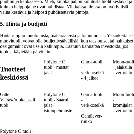
puuhun ja kankaaseen. Mieti, kuinka paljon kulutusta tuolit kestävät ja
kuinka helppoja ne ovat puhdistaa. Vilkkaissa tiloissa on hyödyllistä
valita kestäviä ja helposti puhdistettavia pintoja.
5. Hinta ja budjetti
Hinta riippuu muotoilusta, materiaaleista ja toiminnoista. Yksinkertaiset
muovituolit voivat olla budjettiystävällisiä, kun taas puiset tai nahkaiset
designmallit ovat usein kalliimpia. Laatuun kannattaa investoida, jos
tuoleja käytetään päivittäin.
Polytone C
Gama-tuoli
Moon-tuoli
tuoli - mustat
-
- jalaksilla
Tuotteet
jalat
verkkoselkä
- verhoiltu
keskiössä
- 4 jalkaa
Gitte -
Polytone C
Gama-tuoli
Moon-tuoli
Vieras-/ruokalasali
tuoli - Saarni
-
-
tuoli.
jalat -
verkkoselkä
kromijalat
istuinpehmuste
-
- verhoiltu
Cantilever-
runko
Polytone C tuoli -