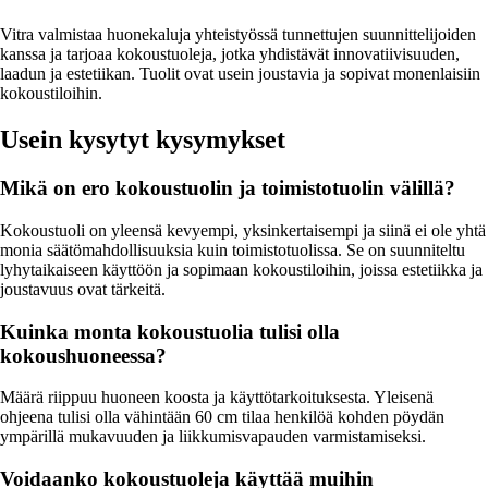
Vitra valmistaa huonekaluja yhteistyössä tunnettujen suunnittelijoiden
kanssa ja tarjoaa kokoustuoleja, jotka yhdistävät innovatiivisuuden,
laadun ja estetiikan. Tuolit ovat usein joustavia ja sopivat monenlaisiin
kokoustiloihin.
Usein kysytyt kysymykset
Mikä on ero kokoustuolin ja toimistotuolin välillä?
Kokoustuoli on yleensä kevyempi, yksinkertaisempi ja siinä ei ole yhtä
monia säätömahdollisuuksia kuin toimistotuolissa. Se on suunniteltu
lyhytaikaiseen käyttöön ja sopimaan kokoustiloihin, joissa estetiikka ja
joustavuus ovat tärkeitä.
Kuinka monta kokoustuolia tulisi olla
kokoushuoneessa?
Määrä riippuu huoneen koosta ja käyttötarkoituksesta. Yleisenä
ohjeena tulisi olla vähintään 60 cm tilaa henkilöä kohden pöydän
ympärillä mukavuuden ja liikkumisvapauden varmistamiseksi.
Voidaanko kokoustuoleja käyttää muihin