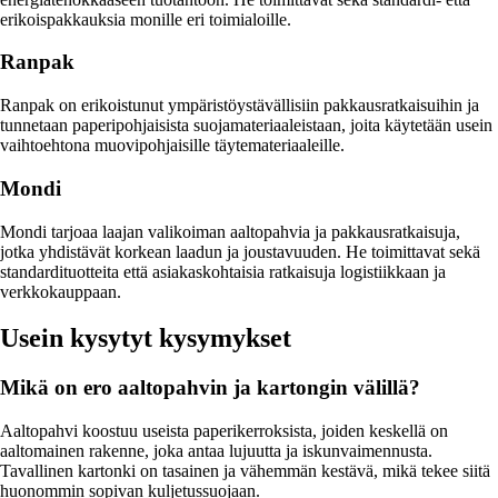
erikoispakkauksia monille eri toimialoille.
Ranpak
Ranpak on erikoistunut ympäristöystävällisiin pakkausratkaisuihin ja
tunnetaan paperipohjaisista suojamateriaaleistaan, joita käytetään usein
vaihtoehtona muovipohjaisille täytemateriaaleille.
Mondi
Mondi tarjoaa laajan valikoiman aaltopahvia ja pakkausratkaisuja,
jotka yhdistävät korkean laadun ja joustavuuden. He toimittavat sekä
standardituotteita että asiakaskohtaisia ratkaisuja logistiikkaan ja
verkkokauppaan.
Usein kysytyt kysymykset
Mikä on ero aaltopahvin ja kartongin välillä?
Aaltopahvi koostuu useista paperikerroksista, joiden keskellä on
aaltomainen rakenne, joka antaa lujuutta ja iskunvaimennusta.
Tavallinen kartonki on tasainen ja vähemmän kestävä, mikä tekee siitä
huonommin sopivan kuljetussuojaan.