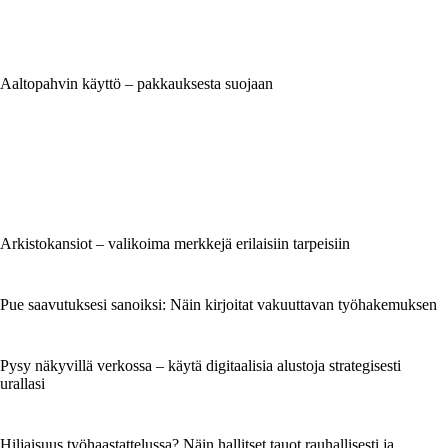
Aaltopahvin käyttö – pakkauksesta suojaan
Arkistokansiot – valikoima merkkejä erilaisiin tarpeisiin
Pue saavutuksesi sanoiksi: Näin kirjoitat vakuuttavan työhakemuksen
Pysy näkyvillä verkossa – käytä digitaalisia alustoja strategisesti
urallasi
Hiljaisuus työhaastattelussa? Näin hallitset tauot rauhallisesti ja