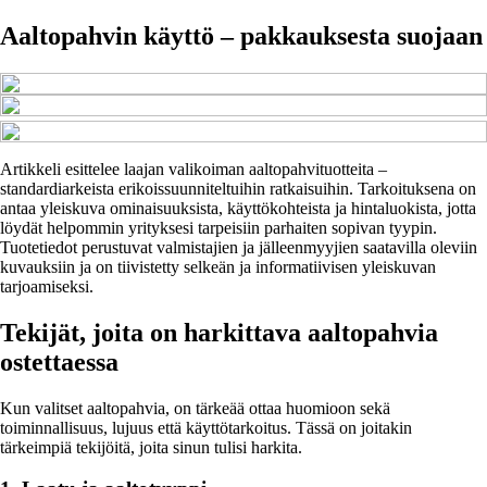
Aaltopahvin käyttö – pakkauksesta suojaan
Artikkeli esittelee laajan valikoiman aaltopahvituotteita –
standardiarkeista erikoissuunniteltuihin ratkaisuihin. Tarkoituksena on
antaa yleiskuva ominaisuuksista, käyttökohteista ja hintaluokista, jotta
löydät helpommin yrityksesi tarpeisiin parhaiten sopivan tyypin.
Tuotetiedot perustuvat valmistajien ja jälleenmyyjien saatavilla oleviin
kuvauksiin ja on tiivistetty selkeän ja informatiivisen yleiskuvan
tarjoamiseksi.
Tekijät, joita on harkittava aaltopahvia
ostettaessa
Kun valitset aaltopahvia, on tärkeää ottaa huomioon sekä
toiminnallisuus, lujuus että käyttötarkoitus. Tässä on joitakin
tärkeimpiä tekijöitä, joita sinun tulisi harkita.