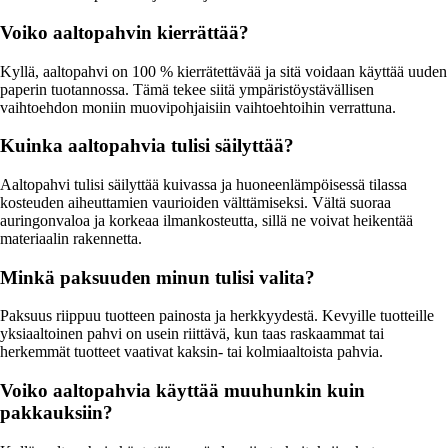
Voiko aaltopahvin kierrättää?
Kyllä, aaltopahvi on 100 % kierrätettävää ja sitä voidaan käyttää uuden
paperin tuotannossa. Tämä tekee siitä ympäristöystävällisen
vaihtoehdon moniin muovipohjaisiin vaihtoehtoihin verrattuna.
Kuinka aaltopahvia tulisi säilyttää?
Aaltopahvi tulisi säilyttää kuivassa ja huoneenlämpöisessä tilassa
kosteuden aiheuttamien vaurioiden välttämiseksi. Vältä suoraa
auringonvaloa ja korkeaa ilmankosteutta, sillä ne voivat heikentää
materiaalin rakennetta.
Minkä paksuuden minun tulisi valita?
Paksuus riippuu tuotteen painosta ja herkkyydestä. Kevyille tuotteille
yksiaaltoinen pahvi on usein riittävä, kun taas raskaammat tai
herkemmät tuotteet vaativat kaksin- tai kolmiaaltoista pahvia.
Voiko aaltopahvia käyttää muuhunkin kuin
pakkauksiin?