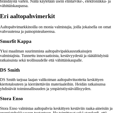
brändäystä varten. Näitä käytetään usein elintarvike-, elektroniikka- ja
vähittäiskaupassa.
Eri aaltopahvimerkit
Aaltopahvimarkkinoilla on monia valmistajia, joilla jokaisella on omat
vahvuutensa ja painopistealueensa.
Smurfit Kappa
Yksi maailman suurimmista aaltopahvipakkausratkaisujen
valmistajista. Tunnettu innovaatioista, kestävyydestä ja räätälöidyistä
ratkaisuista sekä teollisuudelle että vähittäiskaupalle.
DS Smith
DS Smith tarjoaa laajan valikoiman aaltopahvituotteita keskittyen
kiertotalouteen ja kierrätettäviin materiaaleihin. Heidän ratkaisunsa
yhdistävät toiminnallisuuden ja ympäristöystävällisyyden.
Stora Enso
Stora Enso valmistaa aaltopahvia keskittyen kestäviin raaka-aineisiin ja
energiatehokkaaseen tuotantoon. He toimittavat sekä standardi- että