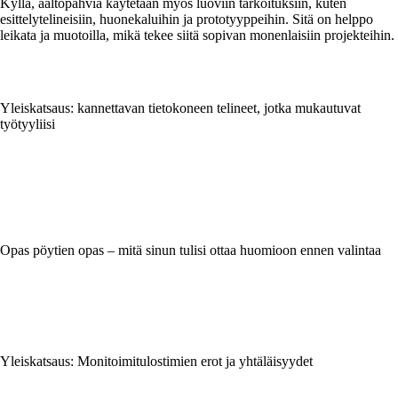
Kyllä, aaltopahvia käytetään myös luoviin tarkoituksiin, kuten
esittelytelineisiin, huonekaluihin ja prototyyppeihin. Sitä on helppo
leikata ja muotoilla, mikä tekee siitä sopivan monenlaisiin projekteihin.
Yleiskatsaus: kannettavan tietokoneen telineet, jotka mukautuvat
työtyyliisi
Opas pöytien opas – mitä sinun tulisi ottaa huomioon ennen valintaa
Yleiskatsaus: Monitoimitulostimien erot ja yhtäläisyydet