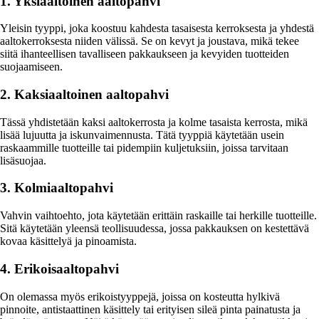
1. Yksiaaltoinen aaltopahvi
Yleisin tyyppi, joka koostuu kahdesta tasaisesta kerroksesta ja yhdestä
aaltokerroksesta niiden välissä. Se on kevyt ja joustava, mikä tekee
siitä ihanteellisen tavalliseen pakkaukseen ja kevyiden tuotteiden
suojaamiseen.
2. Kaksiaaltoinen aaltopahvi
Tässä yhdistetään kaksi aaltokerrosta ja kolme tasaista kerrosta, mikä
lisää lujuutta ja iskunvaimennusta. Tätä tyyppiä käytetään usein
raskaammille tuotteille tai pidempiin kuljetuksiin, joissa tarvitaan
lisäsuojaa.
3. Kolmiaaltopahvi
Vahvin vaihtoehto, jota käytetään erittäin raskaille tai herkille tuotteille.
Sitä käytetään yleensä teollisuudessa, jossa pakkauksen on kestettävä
kovaa käsittelyä ja pinoamista.
4. Erikoisaaltopahvi
On olemassa myös erikoistyyppejä, joissa on kosteutta hylkivä
pinnoite, antistaattinen käsittely tai erityisen sileä pinta painatusta ja