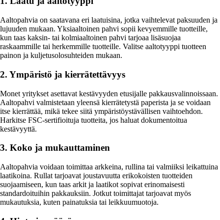
1. Laatu ja aaltotyyppi
Aaltopahvia on saatavana eri laatuisina, jotka vaihtelevat paksuuden ja
lujuuden mukaan. Yksiaaltoinen pahvi sopii kevyemmille tuotteille,
kun taas kaksin- tai kolmiaaltoinen pahvi tarjoaa lisäsuojaa
raskaammille tai herkemmille tuotteille. Valitse aaltotyyppi tuotteen
painon ja kuljetusolosuhteiden mukaan.
2. Ympäristö ja kierrätettävyys
Monet yritykset asettavat kestävyyden etusijalle pakkausvalinnoissaan.
Aaltopahvi valmistetaan yleensä kierrätetystä paperista ja se voidaan
itse kierrättää, mikä tekee siitä ympäristöystävällisen vaihtoehdon.
Harkitse FSC-sertifioituja tuotteita, jos haluat dokumentoitua
kestävyyttä.
3. Koko ja mukauttaminen
Aaltopahvia voidaan toimittaa arkkeina, rullina tai valmiiksi leikattuina
laatikoina. Rullat tarjoavat joustavuutta erikokoisten tuotteiden
suojaamiseen, kun taas arkit ja laatikot sopivat erinomaisesti
standardoituihin pakkauksiin. Jotkut toimittajat tarjoavat myös
mukautuksia, kuten painatuksia tai leikkuumuotoja.