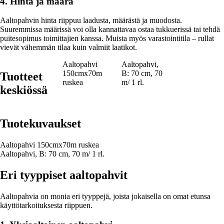
4. Hinta ja määrä
Aaltopahvin hinta riippuu laadusta, määrästä ja muodosta.
Suuremmissa määrissä voi olla kannattavaa ostaa tukkuerissä tai tehdä
puitesopimus toimittajien kanssa. Muista myös varastointitila – rullat
vievät vähemmän tilaa kuin valmiit laatikot.
Aaltopahvi
Aaltopahvi,
150cmx70m
B: 70 cm, 70
Tuotteet
ruskea
m/ 1 rl.
keskiössä
Tuotekuvaukset
Aaltopahvi 150cmx70m ruskea
Aaltopahvi, B: 70 cm, 70 m/ 1 rl.
Eri tyyppiset aaltopahvit
Aaltopahvia on monia eri tyyppejä, joista jokaisella on omat etunsa
käyttötarkoituksesta riippuen.