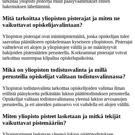
tarkistaa
yliopisto pisteet
ja muut pääsyvaatimukset ennen
hakemuksen lähettämistä.
Mitä tarkoittaa yliopiston pisterajat ja miten ne
vaikuttavat opiskelijavalintaan?
Yliopiston pisterajat ovat minimipistemäärä, jonka opiskelijan tulee
saavuttaa päästäkseen opiskelemaan kyseiseen yliopistoon. Pisterajat
vaihtelevat eri alojen ja yliopistojen välillä ja ne määräytyvät
hakijoiden pistemäärien perusteella. Korkeammat pisterajat voivat
tarkoittaa suurempaa kilpailua opiskelupaikoista.
Mikä on yliopiston todistusvalinta ja millä
perusteilla opiskelijat valitaan todistusvalinnassa?
Yliopiston todistusvalinta tarkoittaa opiskelijoiden valintaa ilman
erillistä pääsykoetta pelkästään lukion päättötodistuksen perusteella.
Opiskelijat valitaan todistusvalinnassa yleensä lukion arvosanojen
perusteella, ja eri aineiden painoarvo voi vaihdella eri alojen välillä.
Miten yliopisto pisteet lasketaan ja mitkä tekijät
vaikuttavat pistemääriin?
Yliopistopisteet lasketaan yleensä lukion päättötodistuksen