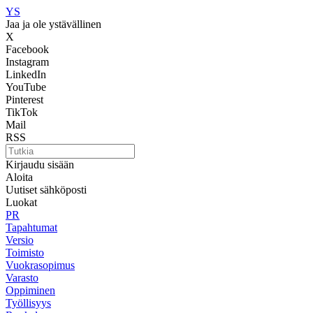
YS
Jaa ja ole ystävällinen
X
Facebook
Instagram
LinkedIn
YouTube
Pinterest
TikTok
Mail
RSS
Kirjaudu sisään
Aloita
Uutiset sähköposti
Luokat
PR
Tapahtumat
Versio
Toimisto
Vuokrasopimus
Varasto
Oppiminen
Työllisyys