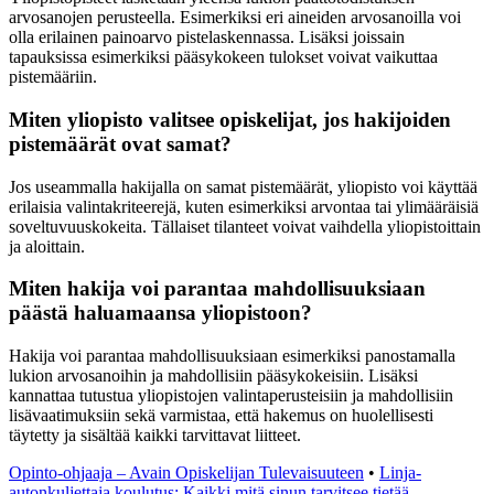
arvosanojen perusteella. Esimerkiksi eri aineiden arvosanoilla voi
olla erilainen painoarvo pistelaskennassa. Lisäksi joissain
tapauksissa esimerkiksi pääsykokeen tulokset voivat vaikuttaa
pistemääriin.
Miten yliopisto valitsee opiskelijat, jos hakijoiden
pistemäärät ovat samat?
Jos useammalla hakijalla on samat pistemäärät, yliopisto voi käyttää
erilaisia valintakriteerejä, kuten esimerkiksi arvontaa tai ylimääräisiä
soveltuvuuskokeita. Tällaiset tilanteet voivat vaihdella yliopistoittain
ja aloittain.
Miten hakija voi parantaa mahdollisuuksiaan
päästä haluamaansa yliopistoon?
Hakija voi parantaa mahdollisuuksiaan esimerkiksi panostamalla
lukion arvosanoihin ja mahdollisiin pääsykokeisiin. Lisäksi
kannattaa tutustua yliopistojen valintaperusteisiin ja mahdollisiin
lisävaatimuksiin sekä varmistaa, että hakemus on huolellisesti
täytetty ja sisältää kaikki tarvittavat liitteet.
Opinto-ohjaaja – Avain Opiskelijan Tulevaisuuteen
•
Linja-
autonkuljettaja koulutus: Kaikki mitä sinun tarvitsee tietää