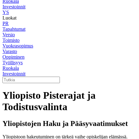
Ruokala
Investoinnit
YS
Luokat
PR
Tapahtumat
Versio
Toimisto
Vuokrasopimus
Varasto
Oppiminen
Työllisyys
Ruokala
Investoinnit
Yliopisto Pisterajat ja
Todistusvalinta
Yliopistojen Haku ja Pääsyvaatimukset
Yliopistoon hakeutuminen on tärkeä vaihe opiskelijan elämässä.