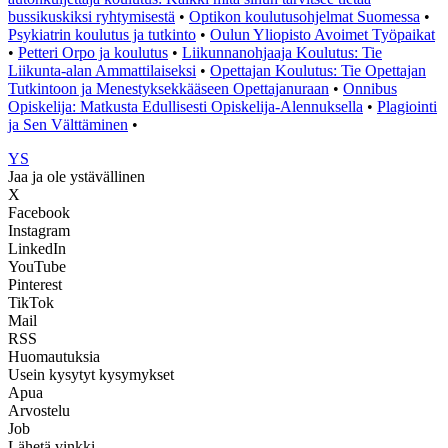
bussikuskiksi ryhtymisestä
•
Optikon koulutusohjelmat Suomessa
•
Psykiatrin koulutus ja tutkinto
•
Oulun Yliopisto Avoimet Työpaikat
•
Petteri Orpo ja koulutus
•
Liikunnanohjaaja Koulutus: Tie
Liikunta-alan Ammattilaiseksi
•
Opettajan Koulutus: Tie Opettajan
Tutkintoon ja Menestyksekkääseen Opettajanuraan
•
Onnibus
Opiskelija: Matkusta Edullisesti Opiskelija-Alennuksella
•
Plagiointi
ja Sen Välttäminen
•
YS
Jaa ja ole ystävällinen
X
Facebook
Instagram
LinkedIn
YouTube
Pinterest
TikTok
Mail
RSS
Huomautuksia
Usein kysytyt kysymykset
Apua
Arvostelu
Job
Lähetä vinkki