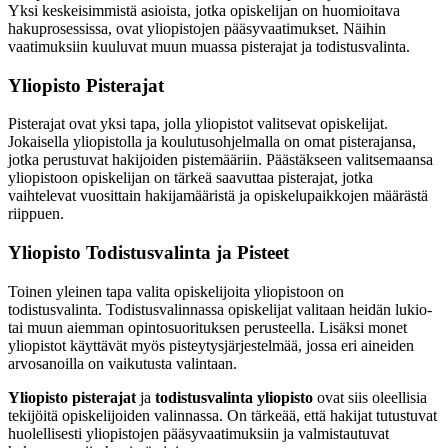
Yksi keskeisimmistä asioista, jotka opiskelijan on huomioitava
hakuprosessissa, ovat yliopistojen pääsyvaatimukset. Näihin
vaatimuksiin kuuluvat muun muassa pisterajat ja todistusvalinta.
Yliopisto Pisterajat
Pisterajat ovat yksi tapa, jolla yliopistot valitsevat opiskelijat.
Jokaisella yliopistolla ja koulutusohjelmalla on omat pisterajansa,
jotka perustuvat hakijoiden pistemääriin. Päästäkseen valitsemaansa
yliopistoon opiskelijan on tärkeä saavuttaa pisterajat, jotka
vaihtelevat vuosittain hakijamääristä ja opiskelupaikkojen määrästä
riippuen.
Yliopisto Todistusvalinta ja Pisteet
Toinen yleinen tapa valita opiskelijoita yliopistoon on
todistusvalinta. Todistusvalinnassa opiskelijat valitaan heidän lukio-
tai muun aiemman opintosuorituksen perusteella. Lisäksi monet
yliopistot käyttävät myös pisteytysjärjestelmää, jossa eri aineiden
arvosanoilla on vaikutusta valintaan.
Yliopisto pisterajat
ja
todistusvalinta yliopisto
ovat siis oleellisia
tekijöitä opiskelijoiden valinnassa. On tärkeää, että hakijat tutustuvat
huolellisesti yliopistojen pääsyvaatimuksiin ja valmistautuvat