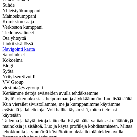
Suhde
Yhteistyökumppani
Mainoskumppani
Komission saaja
Verkoston kumppani
Tiedotusvälineet
Ota yhteyttä
Linkit sisällössä
Navigointi kartta
Sanoitukset
Kokoelma
Blogi
Syötä
YrityksenSivut.fi
VV Group
viestinta@vvgroup.fi
Keräämme tietoja evästeiden avulla tehdäksemme
käyttökokemuksestasi helpomman ja älykkäämmän. Lue lisää täältä.
Kun vierailet sivustollamme, me ja kumppanimme käytämme
evästeitä ja laitetietoja. Voit hallita täysin sitä, miten tietojasi
käytetään
Tallenna ja käytä tietoja laitteella. Käytä näitä valitaksesi räätälöityjä
mainoksia ja sisältöä. Luo ja käytä profiileja kohdistamiseen. Mittaa
tehokkuutta ja ymmärrä käyttötottumuksia tietolähteiden avulla.