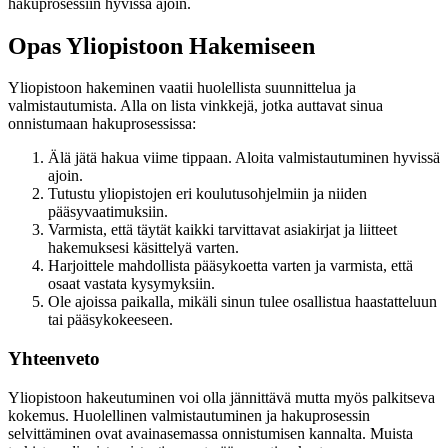
hakuprosessiin hyvissä ajoin.
Opas Yliopistoon Hakemiseen
Yliopistoon hakeminen vaatii huolellista suunnittelua ja
valmistautumista. Alla on lista vinkkejä, jotka auttavat sinua
onnistumaan hakuprosessissa:
Älä jätä hakua viime tippaan. Aloita valmistautuminen hyvissä
ajoin.
Tutustu yliopistojen eri koulutusohjelmiin ja niiden
pääsyvaatimuksiin.
Varmista, että täytät kaikki tarvittavat asiakirjat ja liitteet
hakemuksesi käsittelyä varten.
Harjoittele mahdollista pääsykoetta varten ja varmista, että
osaat vastata kysymyksiin.
Ole ajoissa paikalla, mikäli sinun tulee osallistua haastatteluun
tai pääsykokeeseen.
Yhteenveto
Yliopistoon hakeutuminen voi olla jännittävä mutta myös palkitseva
kokemus. Huolellinen valmistautuminen ja hakuprosessin
selvittäminen ovat avainasemassa onnistumisen kannalta. Muista