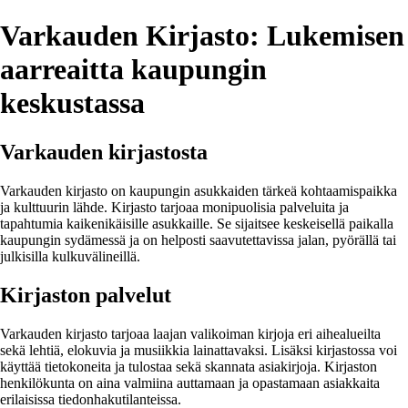
Varkauden Kirjasto: Lukemisen
aarreaitta kaupungin
keskustassa
Varkauden kirjastosta
Varkauden kirjasto on kaupungin asukkaiden tärkeä kohtaamispaikka
ja kulttuurin lähde. Kirjasto tarjoaa monipuolisia palveluita ja
tapahtumia kaikenikäisille asukkaille. Se sijaitsee keskeisellä paikalla
kaupungin sydämessä ja on helposti saavutettavissa jalan, pyörällä tai
julkisilla kulkuvälineillä.
Kirjaston palvelut
Varkauden kirjasto tarjoaa laajan valikoiman kirjoja eri aihealueilta
sekä lehtiä, elokuvia ja musiikkia lainattavaksi. Lisäksi kirjastossa voi
käyttää tietokoneita ja tulostaa sekä skannata asiakirjoja. Kirjaston
henkilökunta on aina valmiina auttamaan ja opastamaan asiakkaita
erilaisissa tiedonhakutilanteissa.