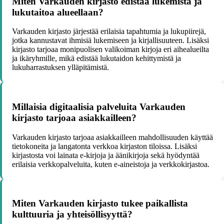
Miten Varkauden kirjasto edistää lukemista ja
lukutaitoa alueellaan?
Varkauden kirjasto järjestää erilaisia tapahtumia ja lukupiirejä,
jotka kannustavat ihmisiä lukemiseen ja kirjallisuuteen. Lisäksi
kirjasto tarjoaa monipuolisen valikoiman kirjoja eri aihealueilta
ja ikäryhmille, mikä edistää lukutaidon kehittymistä ja
lukuharrastuksen ylläpitämistä.
Millaisia digitaalisia palveluita Varkauden
kirjasto tarjoaa asiakkailleen?
Varkauden kirjasto tarjoaa asiakkailleen mahdollisuuden käyttää
tietokoneita ja langatonta verkkoa kirjaston tiloissa. Lisäksi
kirjastosta voi lainata e-kirjoja ja äänikirjoja sekä hyödyntää
erilaisia verkkopalveluita, kuten e-aineistoja ja verkkokirjastoa.
Miten Varkauden kirjasto tukee paikallista
kulttuuria ja yhteisöllisyyttä?