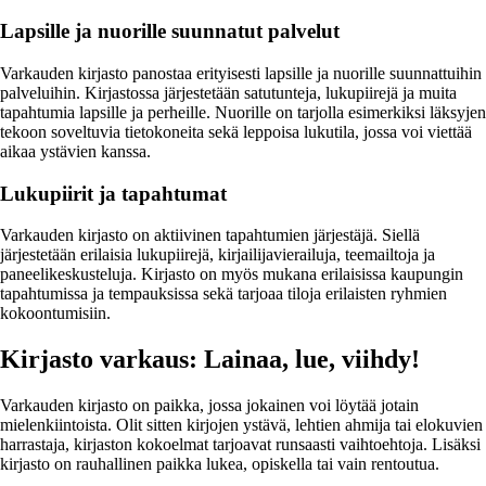
Lapsille ja nuorille suunnatut palvelut
Varkauden kirjasto panostaa erityisesti lapsille ja nuorille suunnattuihin
palveluihin. Kirjastossa järjestetään satutunteja, lukupiirejä ja muita
tapahtumia lapsille ja perheille. Nuorille on tarjolla esimerkiksi läksyjen
tekoon soveltuvia tietokoneita sekä leppoisa lukutila, jossa voi viettää
aikaa ystävien kanssa.
Lukupiirit ja tapahtumat
Varkauden kirjasto on aktiivinen tapahtumien järjestäjä. Siellä
järjestetään erilaisia lukupiirejä, kirjailijavierailuja, teemailtoja ja
paneelikeskusteluja. Kirjasto on myös mukana erilaisissa kaupungin
tapahtumissa ja tempauksissa sekä tarjoaa tiloja erilaisten ryhmien
kokoontumisiin.
Kirjasto varkaus: Lainaa, lue, viihdy!
Varkauden kirjasto on paikka, jossa jokainen voi löytää jotain
mielenkiintoista. Olit sitten kirjojen ystävä, lehtien ahmija tai elokuvien
harrastaja, kirjaston kokoelmat tarjoavat runsaasti vaihtoehtoja. Lisäksi
kirjasto on rauhallinen paikka lukea, opiskella tai vain rentoutua.