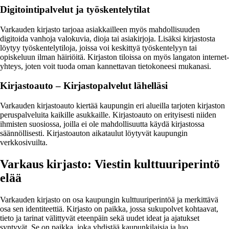
Digitointipalvelut ja työskentelytilat
Varkauden kirjasto tarjoaa asiakkailleen myös mahdollisuuden
digitoida vanhoja valokuvia, dioja tai asiakirjoja. Lisäksi kirjastosta
löytyy työskentelytiloja, joissa voi keskittyä työskentelyyn tai
opiskeluun ilman häiriöitä. Kirjaston tiloissa on myös langaton internet-
yhteys, joten voit tuoda oman kannettavan tietokoneesi mukanasi.
Kirjastoauto – Kirjastopalvelut lähelläsi
Varkauden kirjastoauto kiertää kaupungin eri alueilla tarjoten kirjaston
peruspalveluita kaikille asukkaille. Kirjastoauto on erityisesti niiden
ihmisten suosiossa, joilla ei ole mahdollisuutta käydä kirjastossa
säännöllisesti. Kirjastoauton aikataulut löytyvät kaupungin
verkkosivuilta.
Varkaus kirjasto: Viestin kulttuuriperintö
elää
Varkauden kirjasto on osa kaupungin kulttuuriperintöä ja merkittävä
osa sen identiteettiä. Kirjasto on paikka, jossa sukupolvet kohtaavat,
tieto ja tarinat välittyvät eteenpäin sekä uudet ideat ja ajatukset
syntyvät. Se on paikka, joka yhdistää kaupunkilaisia ja luo