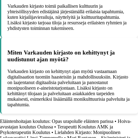
Varkauden kirjasto toimii paikallisen kulttuurin ja
yhteisöllisyyden edistäjänä järjestämällä erilaisia tapahtumia,
kuten kirjailijavierailuja, näyttelyitä ja kulttuuritapahtumia.
Lisäksi kirjasto tarjoaa tiloja ja resursseja erilaisten ryhmien ja
yhdistysten toiminnan tukemiseen.
Miten Varkauden kirjasto on kehittynyt ja
uudistunut ajan myötä?
Varkauden kirjasto on kehittynyt ajan myötä vastaamaan
digitalisaation tuomiin haasteisiin ja mahdollisuuksiin. Kirjasto
on laajentanut digitaalisia palveluitaan ja panostanut
monipuoliseen e-aineistotarjontaan. Lisäksi kirjasto on
kehittänyt tilojaan ja palveluitaan asiakkaiden tarpeiden
mukaisesti, esimerkiksi lisäämällä monikulttuurisia palveluita ja
tapahtumia.
Eläintenhoitajan koulutus: Opas urapolulle eläinten parissa
•
Hoiva-
avustajan koulutus Oulussa
•
Terapeutti Koulutus AMK ja
Psykoterapeutin Koulutus
•
Lielahden Kirjasto: Monipuolinen
Lukuparatiisi Länsi-Tampereella
•
Mari Rantanen – Sisäministeri ja