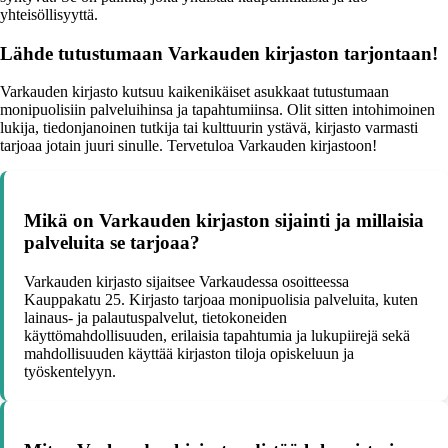
yhteisöllisyyttä.
Lähde tutustumaan Varkauden kirjaston tarjontaan!
Varkauden kirjasto kutsuu kaikenikäiset asukkaat tutustumaan
monipuolisiin palveluihinsa ja tapahtumiinsa. Olit sitten intohimoinen
lukija, tiedonjanoinen tutkija tai kulttuurin ystävä, kirjasto varmasti
tarjoaa jotain juuri sinulle. Tervetuloa Varkauden kirjastoon!
Mikä on Varkauden kirjaston sijainti ja millaisia
palveluita se tarjoaa?
Varkauden kirjasto sijaitsee Varkaudessa osoitteessa
Kauppakatu 25. Kirjasto tarjoaa monipuolisia palveluita, kuten
lainaus- ja palautuspalvelut, tietokoneiden
käyttömahdollisuuden, erilaisia tapahtumia ja lukupiirejä sekä
mahdollisuuden käyttää kirjaston tiloja opiskeluun ja
työskentelyyn.