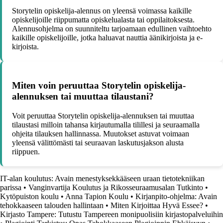
Storytelin opiskelija-alennus on yleensä voimassa kaikille
opiskelijoille riippumatta opiskelualasta tai oppilaitoksesta.
Alennusohjelma on suunniteltu tarjoamaan edullinen vaihtoehto
kaikille opiskelijoille, jotka haluavat nauttia äänikirjoista ja e-
kirjoista.
Miten voin peruuttaa Storytelin opiskelija-
alennuksen tai muuttaa tilaustani?
Voit peruuttaa Storytelin opiskelija-alennuksen tai muuttaa
tilaustasi milloin tahansa kirjautumalla tilillesi ja seuraamalla
ohjeita tilauksen hallinnassa. Muutokset astuvat voimaan
yleensä välittömästi tai seuraavan laskutusjakson alusta
riippuen.
IT-alan koulutus: Avain menestyksekkääseen uraan tietotekniikan
parissa
•
Vanginvartija Koulutus ja Rikosseuraamusalan Tutkinto
•
Kytöpuiston koulu
•
Anna Tapion Koulu
•
Kirjanpito-ohjelma: Avain
tehokkaaseen talouden hallintaan
•
Miten Kirjoittaa Hyvä Essee?
•
Kirjasto Tampere: Tutustu Tampereen monipuolisiin kirjastopalveluihin