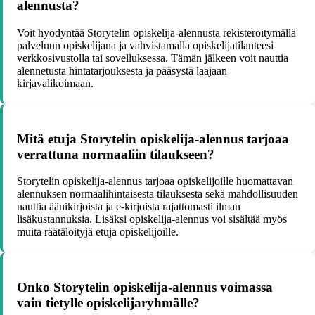
alennusta?
Voit hyödyntää Storytelin opiskelija-alennusta rekisteröitymällä
palveluun opiskelijana ja vahvistamalla opiskelijatilanteesi
verkkosivustolla tai sovelluksessa. Tämän jälkeen voit nauttia
alennetusta hintatarjouksesta ja pääsystä laajaan
kirjavalikoimaan.
Mitä etuja Storytelin opiskelija-alennus tarjoaa
verrattuna normaaliin tilaukseen?
Storytelin opiskelija-alennus tarjoaa opiskelijoille huomattavan
alennuksen normaalihintaisesta tilauksesta sekä mahdollisuuden
nauttia äänikirjoista ja e-kirjoista rajattomasti ilman
lisäkustannuksia. Lisäksi opiskelija-alennus voi sisältää myös
muita räätälöityjä etuja opiskelijoille.
Onko Storytelin opiskelija-alennus voimassa
vain tietylle opiskelijaryhmälle?