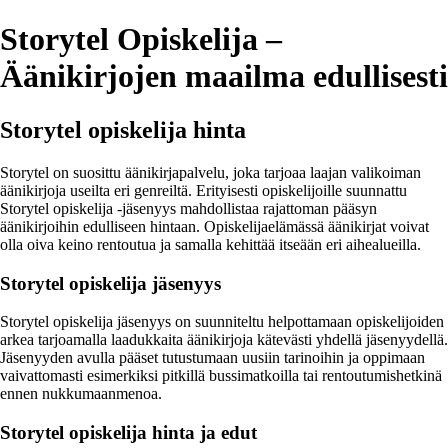
Storytel Opiskelija –
Äänikirjojen maailma edullisesti
Storytel opiskelija hinta
Storytel on suosittu äänikirjapalvelu, joka tarjoaa laajan valikoiman
äänikirjoja useilta eri genreiltä. Erityisesti opiskelijoille suunnattu
Storytel opiskelija -jäsenyys mahdollistaa rajattoman pääsyn
äänikirjoihin edulliseen hintaan. Opiskelijaelämässä äänikirjat voivat
olla oiva keino rentoutua ja samalla kehittää itseään eri aihealueilla.
Storytel opiskelija jäsenyys
Storytel opiskelija jäsenyys on suunniteltu helpottamaan opiskelijoiden
arkea tarjoamalla laadukkaita äänikirjoja kätevästi yhdellä jäsenyydellä.
Jäsenyyden avulla pääset tutustumaan uusiin tarinoihin ja oppimaan
vaivattomasti esimerkiksi pitkillä bussimatkoilla tai rentoutumishetkinä
ennen nukkumaanmenoa.
Storytel opiskelija hinta ja edut