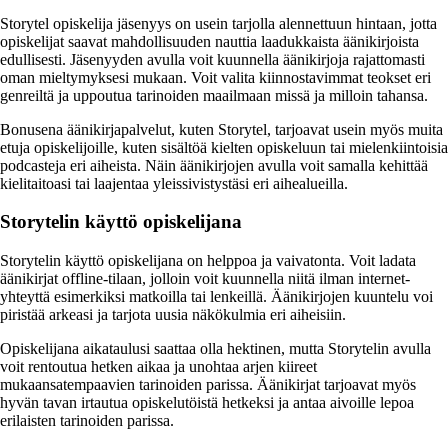
Storytel opiskelija jäsenyys on usein tarjolla alennettuun hintaan, jotta
opiskelijat saavat mahdollisuuden nauttia laadukkaista äänikirjoista
edullisesti. Jäsenyyden avulla voit kuunnella äänikirjoja rajattomasti
oman mieltymyksesi mukaan. Voit valita kiinnostavimmat teokset eri
genreiltä ja uppoutua tarinoiden maailmaan missä ja milloin tahansa.
Bonusena äänikirjapalvelut, kuten Storytel, tarjoavat usein myös muita
etuja opiskelijoille, kuten sisältöä kielten opiskeluun tai mielenkiintoisia
podcasteja eri aiheista. Näin äänikirjojen avulla voit samalla kehittää
kielitaitoasi tai laajentaa yleissivistystäsi eri aihealueilla.
Storytelin käyttö opiskelijana
Storytelin käyttö opiskelijana on helppoa ja vaivatonta. Voit ladata
äänikirjat offline-tilaan, jolloin voit kuunnella niitä ilman internet-
yhteyttä esimerkiksi matkoilla tai lenkeillä. Äänikirjojen kuuntelu voi
piristää arkeasi ja tarjota uusia näkökulmia eri aiheisiin.
Opiskelijana aikataulusi saattaa olla hektinen, mutta Storytelin avulla
voit rentoutua hetken aikaa ja unohtaa arjen kiireet
mukaansatempaavien tarinoiden parissa. Äänikirjat tarjoavat myös
hyvän tavan irtautua opiskelutöistä hetkeksi ja antaa aivoille lepoa
erilaisten tarinoiden parissa.