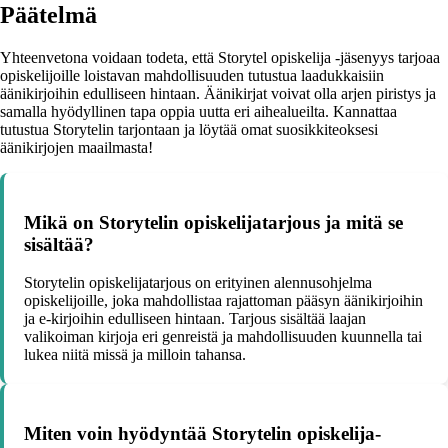
Päätelmä
Yhteenvetona voidaan todeta, että Storytel opiskelija -jäsenyys tarjoaa
opiskelijoille loistavan mahdollisuuden tutustua laadukkaisiin
äänikirjoihin edulliseen hintaan. Äänikirjat voivat olla arjen piristys ja
samalla hyödyllinen tapa oppia uutta eri aihealueilta. Kannattaa
tutustua Storytelin tarjontaan ja löytää omat suosikkiteoksesi
äänikirjojen maailmasta!
Mikä on Storytelin opiskelijatarjous ja mitä se
sisältää?
Storytelin opiskelijatarjous on erityinen alennusohjelma
opiskelijoille, joka mahdollistaa rajattoman pääsyn äänikirjoihin
ja e-kirjoihin edulliseen hintaan. Tarjous sisältää laajan
valikoiman kirjoja eri genreistä ja mahdollisuuden kuunnella tai
lukea niitä missä ja milloin tahansa.
Miten voin hyödyntää Storytelin opiskelija-