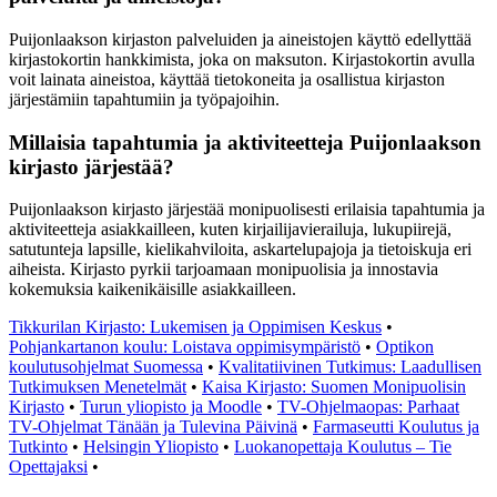
Puijonlaakson kirjaston palveluiden ja aineistojen käyttö edellyttää
kirjastokortin hankkimista, joka on maksuton. Kirjastokortin avulla
voit lainata aineistoa, käyttää tietokoneita ja osallistua kirjaston
järjestämiin tapahtumiin ja työpajoihin.
Millaisia tapahtumia ja aktiviteetteja Puijonlaakson
kirjasto järjestää?
Puijonlaakson kirjasto järjestää monipuolisesti erilaisia tapahtumia ja
aktiviteetteja asiakkailleen, kuten kirjailijavierailuja, lukupiirejä,
satutunteja lapsille, kielikahviloita, askartelupajoja ja tietoiskuja eri
aiheista. Kirjasto pyrkii tarjoamaan monipuolisia ja innostavia
kokemuksia kaikenikäisille asiakkailleen.
Tikkurilan Kirjasto: Lukemisen ja Oppimisen Keskus
•
Pohjankartanon koulu: Loistava oppimisympäristö
•
Optikon
koulutusohjelmat Suomessa
•
Kvalitatiivinen Tutkimus: Laadullisen
Tutkimuksen Menetelmät
•
Kaisa Kirjasto: Suomen Monipuolisin
Kirjasto
•
Turun yliopisto ja Moodle
•
TV-Ohjelmaopas: Parhaat
TV-Ohjelmat Tänään ja Tulevina Päivinä
•
Farmaseutti Koulutus ja
Tutkinto
•
Helsingin Yliopisto
•
Luokanopettaja Koulutus – Tie
Opettajaksi
•