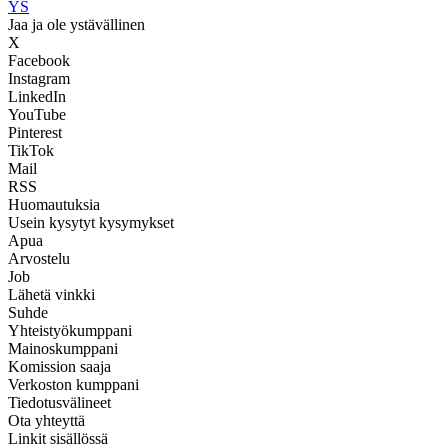
YS
Jaa ja ole ystävällinen
X
Facebook
Instagram
LinkedIn
YouTube
Pinterest
TikTok
Mail
RSS
Huomautuksia
Usein kysytyt kysymykset
Apua
Arvostelu
Job
Lähetä vinkki
Suhde
Yhteistyökumppani
Mainoskumppani
Komission saaja
Verkoston kumppani
Tiedotusvälineet
Ota yhteyttä
Linkit sisällössä