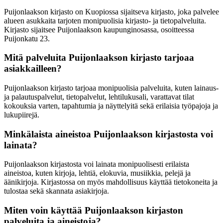
Puijonlaakson kirjasto on Kuopiossa sijaitseva kirjasto, joka palvelee
alueen asukkaita tarjoten monipuolisia kirjasto- ja tietopalveluita.
Kirjasto sijaitsee Puijonlaakson kaupunginosassa, osoitteessa
Puijonkatu 23.
Mitä palveluita Puijonlaakson kirjasto tarjoaa
asiakkailleen?
Puijonlaakson kirjasto tarjoaa monipuolisia palveluita, kuten lainaus-
ja palautuspalvelut, tietopalvelut, lehtilukusali, varattavat tilat
kokouksia varten, tapahtumia ja näyttelyitä sekä erilaisia työpajoja ja
lukupiirejä.
Minkälaista aineistoa Puijonlaakson kirjastosta voi
lainata?
Puijonlaakson kirjastosta voi lainata monipuolisesti erilaista
aineistoa, kuten kirjoja, lehtiä, elokuvia, musiikkia, pelejä ja
äänikirjoja. Kirjastossa on myös mahdollisuus käyttää tietokoneita ja
tulostaa sekä skannata asiakirjoja.
Miten voin käyttää Puijonlaakson kirjaston
palveluita ja aineistoja?