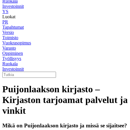
Ruokala
Investoinnit
YS
Luokat
PR
Tapahtumat
Versio
Toimisto
Vuokrasopimus
Varasto
Oppiminen
Työllisyys
Ruokala
Investoinnit
Puijonlaakson kirjasto –
Kirjaston tarjoamat palvelut ja
vinkit
Mikä on Puijonlaakson kirjasto ja missä se sijaitsee?