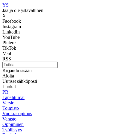
YS
Jaa ja ole ystävällinen
X
Facebook
Instagram
LinkedIn
YouTube
Pinterest
TikTok
Mail
RSS
Kirjaudu sisään
Aloita
Uutiset sähköposti
Luokat
PR
Tapahtumat
Versio
Toimisto
Vuokrasopimus
Varasto
Oppiminen
Työllisyys