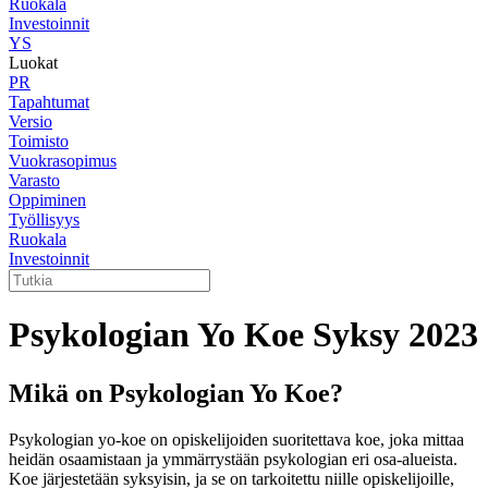
Ruokala
Investoinnit
YS
Luokat
PR
Tapahtumat
Versio
Toimisto
Vuokrasopimus
Varasto
Oppiminen
Työllisyys
Ruokala
Investoinnit
Psykologian Yo Koe Syksy 2023
Mikä on Psykologian Yo Koe?
Psykologian yo-koe on opiskelijoiden suoritettava koe, joka mittaa
heidän osaamistaan ja ymmärrystään psykologian eri osa-alueista.
Koe järjestetään syksyisin, ja se on tarkoitettu niille opiskelijoille,