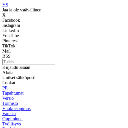
YS
Jaa ja ole ystävällinen
X
Facebook
Instagram
LinkedIn
YouTube
Pinterest
TikTok
Mail
RSS
Kirjaudu sisään
Aloita
Uutiset sähköposti
Luokat
PR
Tapahtumat
Versio
Toimisto
Vuokrasopimus
Varasto
Oppiminen
Työllisyys