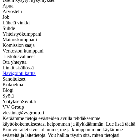
Usein kysytyt kysymykset
Apua
Arvostelu
Job
Lähetä vinkki
Suhde
Yhteistyökumppani
Mainoskumppani
Komission saaja
Verkoston kumppani
Tiedotusvälineet
Ota yhteyttä
Linkit sisällössä
Navigointi kartta
Sanoitukset
Kokoelma
Blogi
Syötä
YrityksenSivut.fi
VV Group
viestinta@vvgroup.fi
Keräämme tietoja evästeiden avulla tehdäksemme
käyttökokemuksestasi helpomman ja älykkäämmän. Lue lisää täältä.
Kun vierailet sivustollamme, me ja kumppanimme käytämme
evästeitä ja laitetietoja. Voit hallita täysin sitä, miten tietojasi