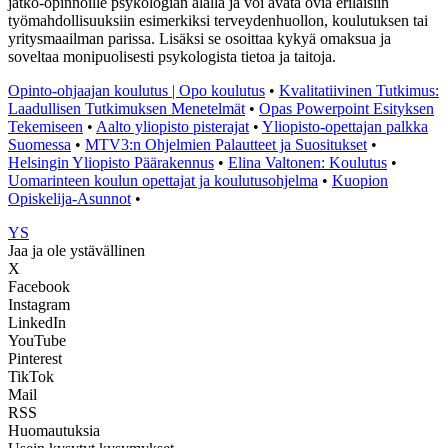
jatko-opinnoille psykologian alalla ja voi avata ovia erilaisiin
työmahdollisuuksiin esimerkiksi terveydenhuollon, koulutuksen tai
yritysmaailman parissa. Lisäksi se osoittaa kykyä omaksua ja
soveltaa monipuolisesti psykologista tietoa ja taitoja.
Opinto-ohjaajan koulutus | Opo koulutus
•
Kvalitatiivinen Tutkimus:
Laadullisen Tutkimuksen Menetelmät
•
Opas Powerpoint Esityksen
Tekemiseen
•
Aalto yliopisto pisterajat
•
Yliopisto-opettajan palkka
Suomessa
•
MTV3:n Ohjelmien Palautteet ja Suositukset
•
Helsingin Yliopisto Päärakennus
•
Elina Valtonen: Koulutus
•
Uomarinteen koulun opettajat ja koulutusohjelma
•
Kuopion
Opiskelija-Asunnot
•
YS
Jaa ja ole ystävällinen
X
Facebook
Instagram
LinkedIn
YouTube
Pinterest
TikTok
Mail
RSS
Huomautuksia