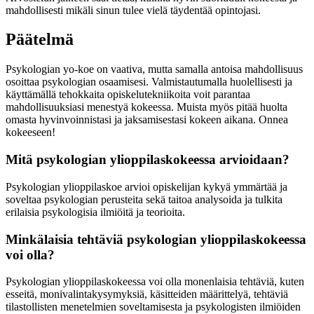
mahdollisesti mikäli sinun tulee vielä täydentää opintojasi.
Päätelmä
Psykologian yo-koe on vaativa, mutta samalla antoisa mahdollisuus
osoittaa psykologian osaamisesi. Valmistautumalla huolellisesti ja
käyttämällä tehokkaita opiskelutekniikoita voit parantaa
mahdollisuuksiasi menestyä kokeessa. Muista myös pitää huolta
omasta hyvinvoinnistasi ja jaksamisestasi kokeen aikana. Onnea
kokeeseen!
Mitä psykologian ylioppilaskokeessa arvioidaan?
Psykologian ylioppilaskoe arvioi opiskelijan kykyä ymmärtää ja
soveltaa psykologian perusteita sekä taitoa analysoida ja tulkita
erilaisia psykologisia ilmiöitä ja teorioita.
Minkälaisia tehtäviä psykologian ylioppilaskokeessa
voi olla?
Psykologian ylioppilaskokeessa voi olla monenlaisia tehtäviä, kuten
esseitä, monivalintakysymyksiä, käsitteiden määrittelyä, tehtäviä
tilastollisten menetelmien soveltamisesta ja psykologisten ilmiöiden