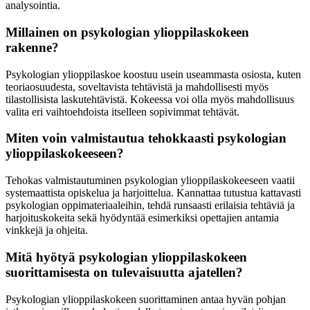
analysointia.
Millainen on psykologian ylioppilaskokeen
rakenne?
Psykologian ylioppilaskoe koostuu usein useammasta osiosta, kuten
teoriaosuudesta, soveltavista tehtävistä ja mahdollisesti myös
tilastollisista laskutehtävistä. Kokeessa voi olla myös mahdollisuus
valita eri vaihtoehdoista itselleen sopivimmat tehtävät.
Miten voin valmistautua tehokkaasti psykologian
ylioppilaskokeeseen?
Tehokas valmistautuminen psykologian ylioppilaskokeeseen vaatii
systemaattista opiskelua ja harjoittelua. Kannattaa tutustua kattavasti
psykologian oppimateriaaleihin, tehdä runsaasti erilaisia tehtäviä ja
harjoituskokeita sekä hyödyntää esimerkiksi opettajien antamia
vinkkejä ja ohjeita.
Mitä hyötyä psykologian ylioppilaskokeen
suorittamisesta on tulevaisuutta ajatellen?
Psykologian ylioppilaskokeen suorittaminen antaa hyvän pohjan