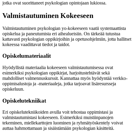
jotka ovat suorittaneet psykologian opintojaan lukiossa.
Valmistautuminen Kokeeseen
Valmistautuminen psykologian yo-kokeeseen vaatii systemaattista
opiskelua ja paneutumista eri aihealueisiin. On tärkeää tutustua
kattavasti psykologian oppikirjoihin ja opetusohjelmiin, jotta hallitset
kokeessa vaadittavat tiedot ja taidot.
Opiskelumateriaalit
Hyödyllistä materiaalia kokeeseen valmistautumisessa ovat
esimerkiksi psykologian oppikirjat, harjoitustehtävät sekä
mahdolliset valmennuskurssit. Kannattaa myös hyödyntää verkko-
oppimisalustoja ja -materiaaleja, jotka tarjoavat lisäresursseja
opiskeluun.
Opiskelutekniikat
Eri opiskelutekniikoiden avulla voit tehostaa oppimistasi ja
valmistautumistasi kokeeseen. Esimerkiksi muistiinpanojen
tekeminen, miellekarttojen luominen ja ryhmätyöskentely voivat
auttaa hahmottamaan ja sisäistämään psykologian käsitteitä.