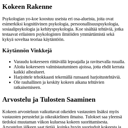
Kokeen Rakenne
Psykologian yo-koe koostuu useista eri osa-alueista, joita ovat
esimerkiksi kognitiivinen psykologia, persoonallisuuspsykologia,
sosiaalipsykologia ja kehityspsykologia. Koe sisältää tehtäviä, jotka
testaavat erilaisten psykologisten ilmiöiden ymmärtämistä sekä
kykyä soveltaa teoriaa käytäntöön.
Käytännön Vinkkejä
Varaudu kokeeseen riittävällä lepoajalla ja ravitsevalla ruualla.
Aloita kokeeseen valmistautuminen ajoissa, jotta ehdit kerrata
kaikki aihealueet.
Harjoittele tehokkaasti tekemällä runsaasti harjoitustehtäviä.
Ole rauhallinen ja keskity kokeen aikana tehtävien
ratkaisemiseen.
Arvostelu ja Tulosten Saaminen
Kokeen arvosteluun vaikuttavat oikeiden vastausten lisäksi myös
vastausten perustelut ja oikeakielinen ilmaisu. Tulokset saa yleensä
tiedoksi muutaman viikon kuluessa kokeen suorittamisesta.
Arvostelun jälkeen saat tietää, kuinka hyvin suoriuduit kokeesta ja