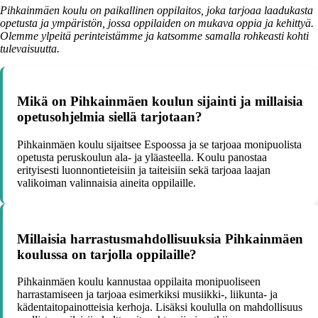
Pihkainmäen koulu on paikallinen oppilaitos, joka tarjoaa laadukasta
opetusta ja ympäristön, jossa oppilaiden on mukava oppia ja kehittyä.
Olemme ylpeitä perinteistämme ja katsomme samalla rohkeasti kohti
tulevaisuutta.
Mikä on Pihkainmäen koulun sijainti ja millaisia
opetusohjelmia siellä tarjotaan?
Pihkainmäen koulu sijaitsee Espoossa ja se tarjoaa monipuolista
opetusta peruskoulun ala- ja yläasteella. Koulu panostaa
erityisesti luonnontieteisiin ja taiteisiin sekä tarjoaa laajan
valikoiman valinnaisia aineita oppilaille.
Millaisia harrastusmahdollisuuksia Pihkainmäen
koulussa on tarjolla oppilaille?
Pihkainmäen koulu kannustaa oppilaita monipuoliseen
harrastamiseen ja tarjoaa esimerkiksi musiikki-, liikunta- ja
kädentaitopainotteisia kerhoja. Lisäksi koululla on mahdollisuus