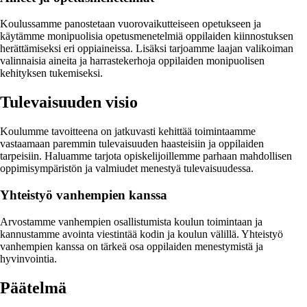
Koulussamme panostetaan vuorovaikutteiseen opetukseen ja
käytämme monipuolisia opetusmenetelmiä oppilaiden kiinnostuksen
herättämiseksi eri oppiaineissa. Lisäksi tarjoamme laajan valikoiman
valinnaisia aineita ja harrastekerhoja oppilaiden monipuolisen
kehityksen tukemiseksi.
Tulevaisuuden visio
Koulumme tavoitteena on jatkuvasti kehittää toimintaamme
vastaamaan paremmin tulevaisuuden haasteisiin ja oppilaiden
tarpeisiin. Haluamme tarjota opiskelijoillemme parhaan mahdollisen
oppimisympäristön ja valmiudet menestyä tulevaisuudessa.
Yhteistyö vanhempien kanssa
Arvostamme vanhempien osallistumista koulun toimintaan ja
kannustamme avointa viestintää kodin ja koulun välillä. Yhteistyö
vanhempien kanssa on tärkeä osa oppilaiden menestymistä ja
hyvinvointia.
Päätelmä