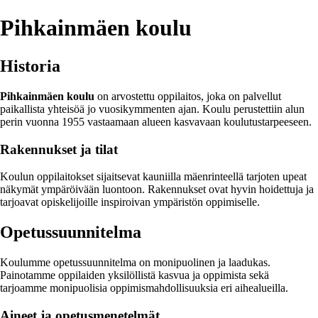
Pihkainmäen koulu
Historia
Pihkainmäen koulu
on arvostettu oppilaitos, joka on palvellut
paikallista yhteisöä jo vuosikymmenten ajan. Koulu perustettiin alun
perin vuonna 1955 vastaamaan alueen kasvavaan koulutustarpeeseen.
Rakennukset ja tilat
Koulun oppilaitokset sijaitsevat kauniilla mäenrinteellä tarjoten upeat
näkymät ympäröivään luontoon. Rakennukset ovat hyvin hoidettuja ja
tarjoavat opiskelijoille inspiroivan ympäristön oppimiselle.
Opetussuunnitelma
Koulumme opetussuunnitelma on monipuolinen ja laadukas.
Painotamme oppilaiden yksilöllistä kasvua ja oppimista sekä
tarjoamme monipuolisia oppimismahdollisuuksia eri aihealueilla.
Aineet ja opetusmenetelmät