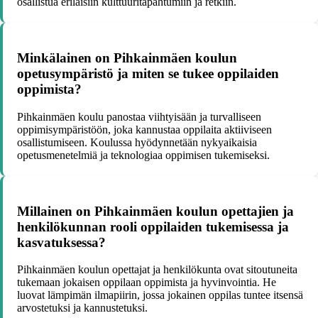
osallistua erilaisiin kulttuuritapahtumiin ja retkiin.
Minkälainen on Pihkainmäen koulun
opetusympäristö ja miten se tukee oppilaiden
oppimista?
Pihkainmäen koulu panostaa viihtyisään ja turvalliseen
oppimisympäristöön, joka kannustaa oppilaita aktiiviseen
osallistumiseen. Koulussa hyödynnetään nykyaikaisia
opetusmenetelmiä ja teknologiaa oppimisen tukemiseksi.
Millainen on Pihkainmäen koulun opettajien ja
henkilökunnan rooli oppilaiden tukemisessa ja
kasvatuksessa?
Pihkainmäen koulun opettajat ja henkilökunta ovat sitoutuneita
tukemaan jokaisen oppilaan oppimista ja hyvinvointia. He
luovat lämpimän ilmapiirin, jossa jokainen oppilas tuntee itsensä
arvostetuksi ja kannustetuksi.