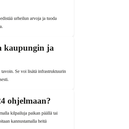
edistää urheilun arvoja ja tuoda
a.
aa kaupungin ja
avoin. Se voi lisätä infrastruktuurin
esti.
024 ohjelmaan?
alla kilpailuja paikan päällä tai
joitaan kannustamalla heitä