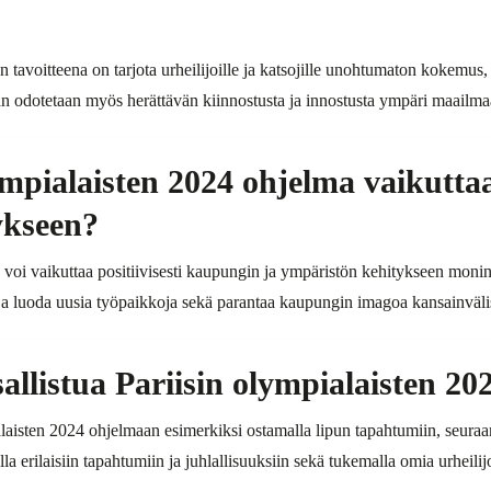
 tavoitteena on tarjota urheilijoille ja katsojille unohtumaton kokemus, 
an odotetaan myös herättävän kiinnostusta ja innostusta ympäri maailma
ympialaisten 2024 ohjelma vaikutt
ykseen?
voi vaikuttaa positiivisesti kaupungin ja ympäristön kehitykseen monin t
ä ja luoda uusia työpaikkoja sekä parantaa kaupungin imagoa kansainvälis
sallistua Pariisin olympialaisten 2
alaisten 2024 ohjelmaan esimerkiksi ostamalla lipun tapahtumiin, seuraam
alla erilaisiin tapahtumiin ja juhlallisuuksiin sekä tukemalla omia urheili