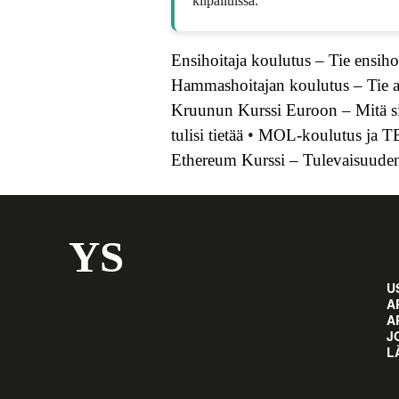
kilpailuissa.
Ensihoitaja koulutus – Tie ensiho
Hammashoitajan koulutus – Tie a
Kruunun Kurssi Euroon – Mitä sin
tulisi tietää
•
MOL-koulutus ja TE
Ethereum Kurssi – Tulevaisuud
YS
Jaa ja ole ystävällinen
U
A
A
J
L