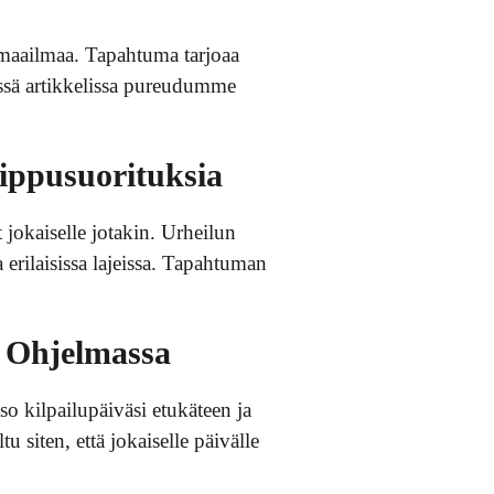
 maailmaa. Tapahtuma tarjoaa
Tässä artikkelissa pureudumme
ippusuorituksia
t jokaiselle jotakin. Urheilun
erilaisissa lajeissa. Tapahtuman
on Ohjelmassa
tso kilpailupäiväsi etukäteen ja
tu siten, että jokaiselle päivälle