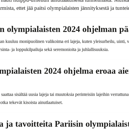
rmista, ettet jää paitsi olympialaisten jännityksestä ja tuntei
in olympialaisten 2024 ohjelman pä
n kuuluu monipuolinen valikoima eri lajeja, kuten yleisurheilu, uinti, 
inta- ja loppukilpailuja sekä seremonioita ja juhlallisuuksia.
ympialaisten 2024 ohjelma eroaa ai
saattaa sisältää uusia lajeja tai muutoksia perinteisiin lajeihin verrattu
jotka tekevät kisoista ainutlaatuiset.
a ja tavoitteita Pariisin olympialai