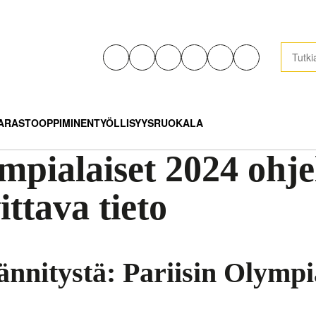
ARASTO
OPPIMINEN
TYÖLLISYYS
RUOKALA
ympialaiset 2024 ohj
ittava tieto
ännitystä: Pariisin Olympi