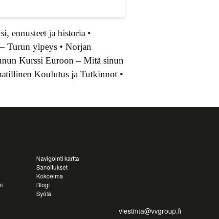
i, ennusteet ja historia
•
 – Turun ylpeys
•
Norjan
nun Kurssi Euroon – Mitä sinun
tillinen Koulutus ja Tutkinnot
•
Navigointi kartta
Sanoitukset
Kokoelma
i
Blogi
Syötä
viestinta@vvgroup.fi