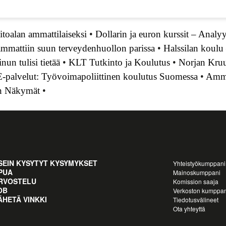
itoalan ammattilaiseksi
•
Dollarin ja euron kurssit – Analyys
mmattiin suun terveydenhuollon parissa
•
Halssilan koulu
un tulisi tietää
•
KLT Tutkinto ja Koulutus
•
Norjan Kruu
-palvelut: Työvoimapoliittinen koulutus Suomessa
•
Amma
en Näkymät
•
SEIN KYSYTYT KYSYMYKSET
Yhteistyökumppani
PUA
Mainoskumppani
RVOSTELU
Komission saaja
OB
Verkoston kumppan
ÄHETÄ VINKKI
Tiedotusvälineet
Ota yhteyttä