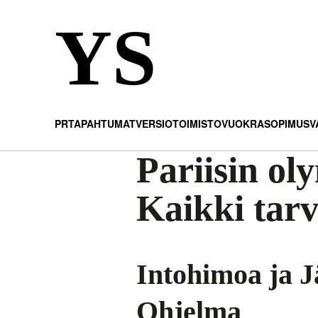
YS
PR
TAPAHTUMAT
VERSIO
TOIMISTO
VUOKRASOPIMUS
V
Pariisin ol
Kaikki tarv
Intohimoa ja J
Ohjelma