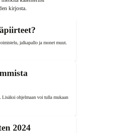
den kirjosta.
äpiirteet?
voimistelu, jalkapallo ja monet muut.
emmista
na. Lisäksi ohjelmaan voi tulla mukaan
sten 2024