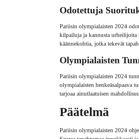
Odotettuja Suorituk
Pariisin olympialaisten 2024 odot
kilpailuja ja kannusta urheilijoit
käännekohtia, jotka tekevät tapa
Olympialaisten Tun
Pariisin olympialaisten 2024 tunne
olympialaisten henkeäsalpaava tun
tarjoaa ainutlaatuisen mahdollis
Päätelmä
Pariisin olympialaisten 2024 ohje
Seuraa tapahtumaa innokkaasti ja 