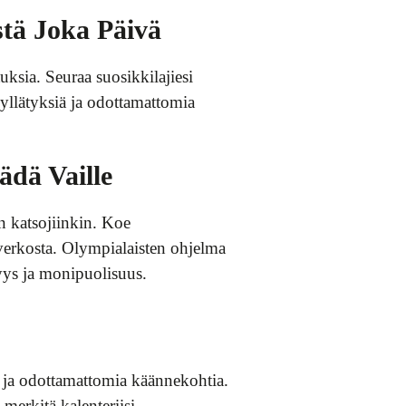
stä Joka Päivä
uksia. Seuraa suosikkilajiesi
 yllätyksiä ja odottamattomia
dä Vaille
in katsojiinkin. Koe
 verkosta. Olympialaisten ohjelma
yys ja monipuolisuus.
a ja odottamattomia käännekohtia.
merkitä kalenteriisi