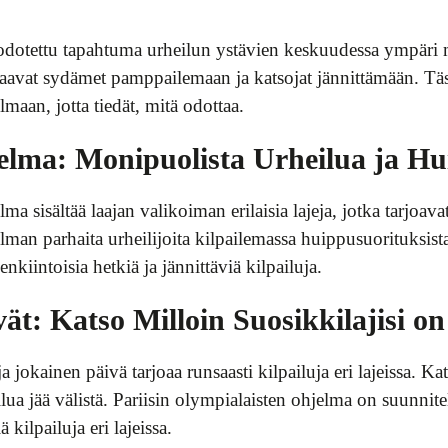
 odotettu tapahtuma urheilun ystävien keskuudessa ympäri
tka saavat sydämet pamppailemaan ja katsojat jännittämään. 
maan, jotta tiedät, mitä odottaa.
elma: Monipuolista Urheilua ja Hu
a sisältää laajan valikoiman erilaisia lajeja, jotka tarjoava
man parhaita urheilijoita kilpailemassa huippusuorituksista 
iintoisia hetkiä ja jännittäviä kilpailuja.
ivät: Katso Milloin Suosikkilajisi 
 jokainen päivä tarjoaa runsaasti kilpailuja eri lajeissa. Ka
ailua jää välistä. Pariisin olympialaisten ohjelma on suunnitel
 kilpailuja eri lajeissa.