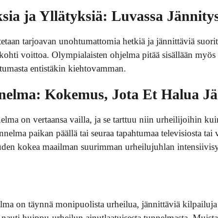
sia ja Yllätyksiä: Luvassa Jännity
etaan tarjoavan unohtumattomia hetkiä ja jännittäviä suorit
a kohti voittoa. Olympialaisten ohjelma pitää sisällään myös
htumasta entistäkin kiehtovamman.
nelma: Kokemus, Jota Et Halua Jää
lma on vertaansa vailla, ja se tarttuu niin urheilijoihin ku
nelma paikan päällä tai seuraa tapahtumaa televisiosta tai
uuden kokea maailman suurimman urheilujuhlan intensiivis
lma on täynnä monipuolista urheilua, jännittäviä kilpailuj
nauti huippu-urheilun ainutlaatuisesta tunnelmasta. Muista 