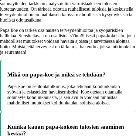
solunäytteiden tarkkaan analysointiin varmistaakseen tulosten
luotettavuuden. On tärkeää odottaa rauhallisesti tuloksia ja keskustella
terveydenhuollon ammattilaisen kanssa mahdollisista kysymyksistä tai
huolista odotusaikana.
Papa-koe on tärkeä osa naisten terveydenhuoltoa ja syöpäriskien
hallintaa. Suositeltavaa on osallistua säännöllisesti papa-kokeisiin, jotta
mahdolliset muutokset voidaan havaita ajoissa ja tarvittaessa aloittaa
hoito. Muista, että terveytesi on tärkein ja hakeudu ajoissa tutkimuksiin
ja seurantaan!
Mikä on papa-koe ja miksi se tehdään?
Papa-koe on seulontatutkimus, joka tehdään kohdunkaulan
syövän ja esiasteiden havaitsemiseksi. Koe otetaan ottamalla
solunäyte kohdunkaulasta, ja sen avulla voidaan tunnistaa
mahdolliset muutokset kohdunkaulan soluissa ajoissa.
Kuinka kauan papa-kokeen tulosten saaminen
kestää?