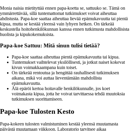
Monia naisia mietityttää ennen papa-koetta se, sattuuko se. Tämä on
ymmärrettävää, sillä tuntemattomat tutkimukset voivat aiheuttaa
ahdistusta. Papa-koe saattaa aiheuttaa lievää epämukavuutta tai pientä
kipua, mutta se kestää yleensä vain lyhyen hetken. On tärkeää
keskustella hoitohenkilökunnan kanssa ennen tutkimusta mahdollisista
huolista ja kipukokemuksista.
Papa-koe Sattuu: Mitä sinun tulisi tietää?
Papa-koe saattaa aiheuttaa pientä epämukavuutta tai kipua.
Tuntemukset vaihtelevat yksilöllisesti, ja jotkut naiset kokevat
kivun voimakkaampana kuin toiset.
On tärkeää rentoutua ja hengittää rauhallisesti tutkimuksen
aikana, mikä voi auttaa lieventämään mahdollista
epämukavuutta.
Älä epäröi kertoa hoitavalle henkilökunnalle, jos koet
voimakasta kipua, jotta he voivat tarvittaessa tehdä muutoksia
tutkimuksen suorittamiseen.
Papa-koe Tulosten Kesto
Papa-kokeen tulosten valmistuminen kestää yleensä muutamasta
päivästä muutamaan viikkoon. Laboratorio tarvitsee aikaa