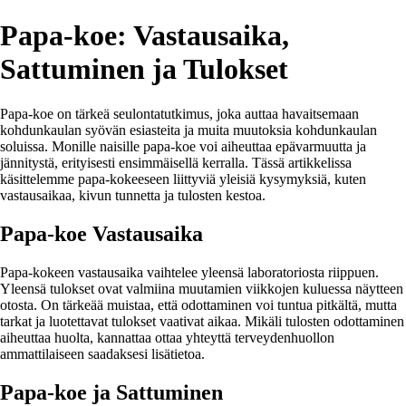
Papa-koe: Vastausaika,
Sattuminen ja Tulokset
Papa-koe on tärkeä seulontatutkimus, joka auttaa havaitsemaan
kohdunkaulan syövän esiasteita ja muita muutoksia kohdunkaulan
soluissa. Monille naisille papa-koe voi aiheuttaa epävarmuutta ja
jännitystä, erityisesti ensimmäisellä kerralla. Tässä artikkelissa
käsittelemme papa-kokeeseen liittyviä yleisiä kysymyksiä, kuten
vastausaikaa, kivun tunnetta ja tulosten kestoa.
Papa-koe Vastausaika
Papa-kokeen vastausaika vaihtelee yleensä laboratoriosta riippuen.
Yleensä tulokset ovat valmiina muutamien viikkojen kuluessa näytteen
otosta. On tärkeää muistaa, että odottaminen voi tuntua pitkältä, mutta
tarkat ja luotettavat tulokset vaativat aikaa. Mikäli tulosten odottaminen
aiheuttaa huolta, kannattaa ottaa yhteyttä terveydenhuollon
ammattilaiseen saadaksesi lisätietoa.
Papa-koe ja Sattuminen