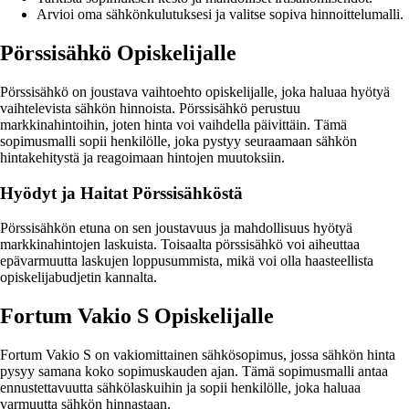
Arvioi oma sähkönkulutuksesi ja valitse sopiva hinnoittelumalli.
Pörssisähkö Opiskelijalle
Pörssisähkö on joustava vaihtoehto opiskelijalle, joka haluaa hyötyä
vaihtelevista sähkön hinnoista. Pörssisähkö perustuu
markkinahintoihin, joten hinta voi vaihdella päivittäin. Tämä
sopimusmalli sopii henkilölle, joka pystyy seuraamaan sähkön
hintakehitystä ja reagoimaan hintojen muutoksiin.
Hyödyt ja Haitat Pörssisähköstä
Pörssisähkön etuna on sen joustavuus ja mahdollisuus hyötyä
markkinahintojen laskuista. Toisaalta pörssisähkö voi aiheuttaa
epävarmuutta laskujen loppusummista, mikä voi olla haasteellista
opiskelijabudjetin kannalta.
Fortum Vakio S Opiskelijalle
Fortum Vakio S on vakiomittainen sähkösopimus, jossa sähkön hinta
pysyy samana koko sopimuskauden ajan. Tämä sopimusmalli antaa
ennustettavuutta sähkölaskuihin ja sopii henkilölle, joka haluaa
varmuutta sähkön hinnastaan.