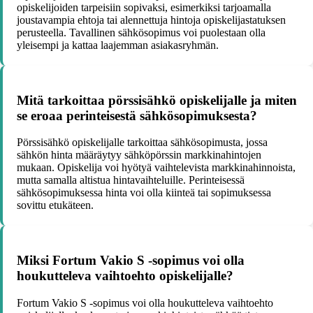
opiskelijoiden tarpeisiin sopivaksi, esimerkiksi tarjoamalla
joustavampia ehtoja tai alennettuja hintoja opiskelijastatuksen
perusteella. Tavallinen sähkösopimus voi puolestaan olla
yleisempi ja kattaa laajemman asiakasryhmän.
Mitä tarkoittaa pörssisähkö opiskelijalle ja miten
se eroaa perinteisestä sähkösopimuksesta?
Pörssisähkö opiskelijalle tarkoittaa sähkösopimusta, jossa
sähkön hinta määräytyy sähköpörssin markkinahintojen
mukaan. Opiskelija voi hyötyä vaihtelevista markkinahinnoista,
mutta samalla altistua hintavaihteluille. Perinteisessä
sähkösopimuksessa hinta voi olla kiinteä tai sopimuksessa
sovittu etukäteen.
Miksi Fortum Vakio S -sopimus voi olla
houkutteleva vaihtoehto opiskelijalle?
Fortum Vakio S -sopimus voi olla houkutteleva vaihtoehto