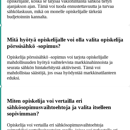
opiskelijalle, koska se tarjoaa vakiohintaista sähköä tietyn
ajanjakson ajan. Tämä voi tuoda ennustettavuutta ja turvaa
sähkölaskuun, mikä on monelle opiskelijalle tärkeää
budjetoinnin kannalta.
Mitä hyötyä opiskelijalle voi olla valita opiskelija
pörssisähkö -sopimus?
Opiskelija pörssisähkö -sopimus voi tarjota opiskelijalle
mahdollisuuden hyötyä vaihtelevista markkinahinnoista ja
seurata sähkön hintakehitystä aktiivisesti. Tämä voi
mahdollistaa säästöjä, jos osaa hyödyntää markkinatilanteen
eduksi.
Miten opiskelija voi vertailla eri
sähkösopimusvaihtoehtoja ja valita itselleen
sopivimman?
Opiskelija voi vertailla eri sähkösopimusvaihtoehtoja