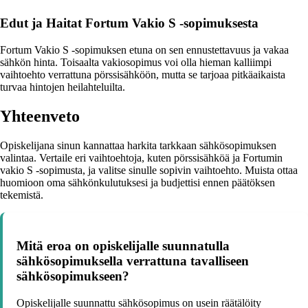
Edut ja Haitat Fortum Vakio S -sopimuksesta
Fortum Vakio S -sopimuksen etuna on sen ennustettavuus ja vakaa
sähkön hinta. Toisaalta vakiosopimus voi olla hieman kalliimpi
vaihtoehto verrattuna pörssisähköön, mutta se tarjoaa pitkäaikaista
turvaa hintojen heilahteluilta.
Yhteenveto
Opiskelijana sinun kannattaa harkita tarkkaan sähkösopimuksen
valintaa. Vertaile eri vaihtoehtoja, kuten pörssisähköä ja Fortumin
vakio S -sopimusta, ja valitse sinulle sopivin vaihtoehto. Muista ottaa
huomioon oma sähkönkulutuksesi ja budjettisi ennen päätöksen
tekemistä.
Mitä eroa on opiskelijalle suunnatulla
sähkösopimuksella verrattuna tavalliseen
sähkösopimukseen?
Opiskelijalle suunnattu sähkösopimus on usein räätälöity