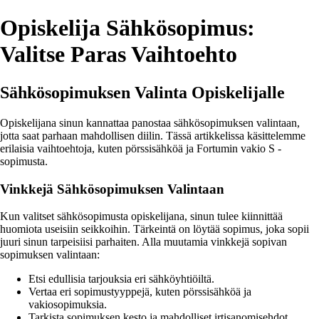
Opiskelija Sähkösopimus:
Valitse Paras Vaihtoehto
Sähkösopimuksen Valinta Opiskelijalle
Opiskelijana sinun kannattaa panostaa sähkösopimuksen valintaan,
jotta saat parhaan mahdollisen diilin. Tässä artikkelissa käsittelemme
erilaisia vaihtoehtoja, kuten pörssisähköä ja Fortumin vakio S -
sopimusta.
Vinkkejä Sähkösopimuksen Valintaan
Kun valitset sähkösopimusta opiskelijana, sinun tulee kiinnittää
huomiota useisiin seikkoihin. Tärkeintä on löytää sopimus, joka sopii
juuri sinun tarpeisiisi parhaiten. Alla muutamia vinkkejä sopivan
sopimuksen valintaan:
Etsi edullisia tarjouksia eri sähköyhtiöiltä.
Vertaa eri sopimustyyppejä, kuten pörssisähköä ja
vakiosopimuksia.
Tarkista sopimuksen kesto ja mahdolliset irtisanomisehdot.