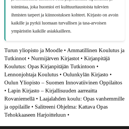
toimintaa, joka huomioi eri kulttuuritaustoista tulevien
ihmisten tarpeet ja kiinnostuksen kohteet. Kirjasto on avoin
kaikille ja pyrkii luomaan turvallisen ja tasa-arvoisen
ympäristön kaikille asiakkailleen.
Turun yliopisto ja Moodle
•
Ammatillinen Koulutus ja
Tutkinnot
•
Nurmijärven Kirjastot
•
Kirjanpitäjä
Koulutus: Opas Kirjanpitäjän Tutkintoon
•
Lennonjohtaja Koulutus
•
Oulunkylän Kirjasto
•
Oulun Yliopisto – Suomen Innovatiivinen Oppilaitos
•
Lapin Kirjasto – Kirjallisuuden aarreaitta
Rovaniemellä
•
Laajalahden koulu: Opas vanhemmille
ja oppilaille
•
Salitreeni Ohjelma: Kattava Opas
Tehokkaaseen Harjoitteluun
•