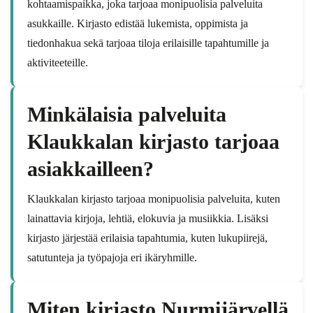
kohtaamispaikka, joka tarjoaa monipuolisia palveluita
asukkaille. Kirjasto edistää lukemista, oppimista ja
tiedonhakua sekä tarjoaa tiloja erilaisille tapahtumille ja
aktiviteeteille.
Minkälaisia palveluita
Klaukkalan kirjasto tarjoaa
asiakkailleen?
Klaukkalan kirjasto tarjoaa monipuolisia palveluita, kuten
lainattavia kirjoja, lehtiä, elokuvia ja musiikkia. Lisäksi
kirjasto järjestää erilaisia tapahtumia, kuten lukupiirejä,
satutunteja ja työpajoja eri ikäryhmille.
Miten kirjasto Nurmijärvellä