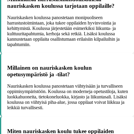
nauriskasken koulussa tarjotaan oppilaille?
Nauriskasken koulussa panostetaan monipuoliseen
harrastustoimintaan, joka tukee oppilaiden hyvinvointia ja
kehittymistä. Koulussa järjestetään esimerkiksi liikunta- ja
kulttuuritapahtumia, kerhoja sekä retkiä. Lisäksi koulussa
kannustetaan oppilaita osallistumaan erilaisiin kilpailuihin ja
tapahtumiin.
Millainen on nauriskasken koulun
opetusympäristö ja -tilat?
Nauriskasken koulussa panostetaan viihtyisään ja turvalliseen
oppimisympäristöön. Koulussa on moderneja opetustiloja, kuten
luokkahuoneita, tietokoneluokka, kirjasto ja liikuntasali. Lisäksi
koulussa on viihtyisä piha-alue, jossa oppilaat voivat liikkua ja
leikkiä turvallisesti.
Miten nauriskasken koulu tukee oppilaiden