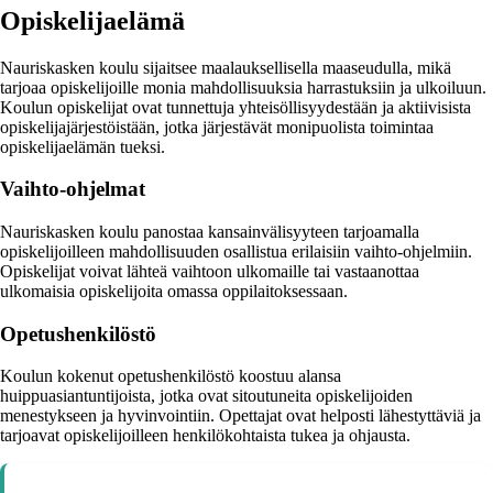
Opiskelijaelämä
Nauriskasken koulu sijaitsee maalauksellisella maaseudulla, mikä
tarjoaa opiskelijoille monia mahdollisuuksia harrastuksiin ja ulkoiluun.
Koulun opiskelijat ovat tunnettuja yhteisöllisyydestään ja aktiivisista
opiskelijajärjestöistään, jotka järjestävät monipuolista toimintaa
opiskelijaelämän tueksi.
Vaihto-ohjelmat
Nauriskasken koulu panostaa kansainvälisyyteen tarjoamalla
opiskelijoilleen mahdollisuuden osallistua erilaisiin vaihto-ohjelmiin.
Opiskelijat voivat lähteä vaihtoon ulkomaille tai vastaanottaa
ulkomaisia opiskelijoita omassa oppilaitoksessaan.
Opetushenkilöstö
Koulun kokenut opetushenkilöstö koostuu alansa
huippuasiantuntijoista, jotka ovat sitoutuneita opiskelijoiden
menestykseen ja hyvinvointiin. Opettajat ovat helposti lähestyttäviä ja
tarjoavat opiskelijoilleen henkilökohtaista tukea ja ohjausta.