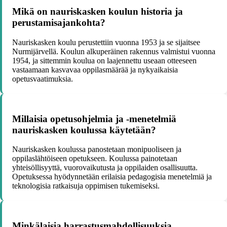
Mikä on nauriskasken koulun historia ja
perustamisajankohta?
Nauriskasken koulu perustettiin vuonna 1953 ja se sijaitsee
Nurmijärvellä. Koulun alkuperäinen rakennus valmistui vuonna
1954, ja sittemmin koulua on laajennettu useaan otteeseen
vastaamaan kasvavaa oppilasmäärää ja nykyaikaisia
opetusvaatimuksia.
Millaisia opetusohjelmia ja -menetelmiä
nauriskasken koulussa käytetään?
Nauriskasken koulussa panostetaan monipuoliseen ja
oppilaslähtöiseen opetukseen. Koulussa painotetaan
yhteisöllisyyttä, vuorovaikutusta ja oppilaiden osallisuutta.
Opetuksessa hyödynnetään erilaisia pedagogisia menetelmiä ja
teknologisia ratkaisuja oppimisen tukemiseksi.
Minkälaisia harrastusmahdollisuuksia