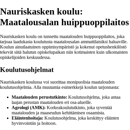
Nauriskasken koulu:
Maatalousalan huippuoppilaitos
Nauriskasken koulu on tunnettu maatalouden huippuoppilaitos, joka
tarjoaa laadukasta koulutusta maatalousalan ammattilaisiksi haluaville.
Koulun ainutlaatuinen oppimisympäristö ja kokenut opetushenkilöstö
tekevät siitä halutun opiskelupaikan niin kotimaisten kuin ulkomaisten
opiskelijoiden keskuudessa.
Koulutusohjelmat
Nauriskasken koulussa voi suorittaa monipuolisia maatalouden
koulutusohjelmia. Alla muutamia esimerkkejä koulun tarjonnasta:
Maatalouden perustutkinto:
Koulutusohjelma, joka antaa
laajan perustan maatalouden eri osa-alueille.
Agrologi (AMK):
Korkeakoulututkinto, joka syventää
maatalouden ja maaseudun kehittämisen osaamista.
Eläintenhoitaja:
Koulutusohjelma, joka keskittyy eläinten
hyvinvointiin ja hoitoon.