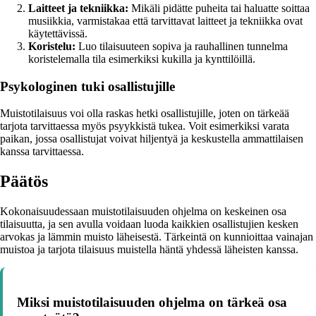
Laitteet ja tekniikka:
Mikäli pidätte puheita tai haluatte soittaa
musiikkia, varmistakaa että tarvittavat laitteet ja tekniikka ovat
käytettävissä.
Koristelu:
Luo tilaisuuteen sopiva ja rauhallinen tunnelma
koristelemalla tila esimerkiksi kukilla ja kynttilöillä.
Psykologinen tuki osallistujille
Muistotilaisuus voi olla raskas hetki osallistujille, joten on tärkeää
tarjota tarvittaessa myös psyykkistä tukea. Voit esimerkiksi varata
paikan, jossa osallistujat voivat hiljentyä ja keskustella ammattilaisen
kanssa tarvittaessa.
Päätös
Kokonaisuudessaan muistotilaisuuden ohjelma on keskeinen osa
tilaisuutta, ja sen avulla voidaan luoda kaikkien osallistujien kesken
arvokas ja lämmin muisto läheisestä. Tärkeintä on kunnioittaa vainajan
muistoa ja tarjota tilaisuus muistella häntä yhdessä läheisten kanssa.
Miksi muistotilaisuuden ohjelma on tärkeä osa