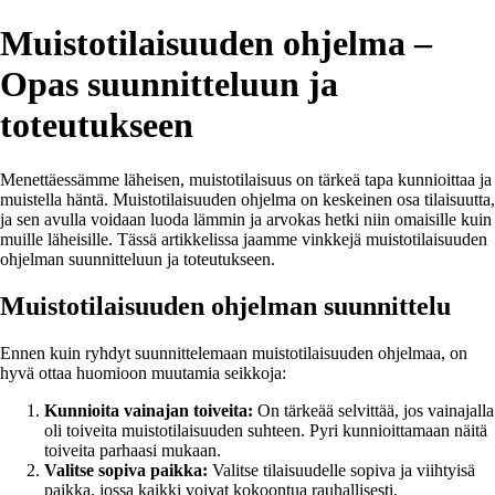
Muistotilaisuuden ohjelma –
Opas suunnitteluun ja
toteutukseen
Menettäessämme läheisen, muistotilaisuus on tärkeä tapa kunnioittaa ja
muistella häntä. Muistotilaisuuden ohjelma on keskeinen osa tilaisuutta,
ja sen avulla voidaan luoda lämmin ja arvokas hetki niin omaisille kuin
muille läheisille. Tässä artikkelissa jaamme vinkkejä muistotilaisuuden
ohjelman suunnitteluun ja toteutukseen.
Muistotilaisuuden ohjelman suunnittelu
Ennen kuin ryhdyt suunnittelemaan muistotilaisuuden ohjelmaa, on
hyvä ottaa huomioon muutamia seikkoja:
Kunnioita vainajan toiveita:
On tärkeää selvittää, jos vainajalla
oli toiveita muistotilaisuuden suhteen. Pyri kunnioittamaan näitä
toiveita parhaasi mukaan.
Valitse sopiva paikka:
Valitse tilaisuudelle sopiva ja viihtyisä
paikka, jossa kaikki voivat kokoontua rauhallisesti.