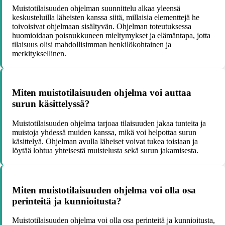
Muistotilaisuuden ohjelman suunnittelu alkaa yleensä
keskusteluilla läheisten kanssa siitä, millaisia elementtejä he
toivoisivat ohjelmaan sisältyvän. Ohjelman toteutuksessa
huomioidaan poisnukkuneen mieltymykset ja elämäntapa, jotta
tilaisuus olisi mahdollisimman henkilökohtainen ja
merkityksellinen.
Miten muistotilaisuuden ohjelma voi auttaa
surun käsittelyssä?
Muistotilaisuuden ohjelma tarjoaa tilaisuuden jakaa tunteita ja
muistoja yhdessä muiden kanssa, mikä voi helpottaa surun
käsittelyä. Ohjelman avulla läheiset voivat tukea toisiaan ja
löytää lohtua yhteisestä muistelusta sekä surun jakamisesta.
Miten muistotilaisuuden ohjelma voi olla osa
perinteitä ja kunnioitusta?
Muistotilaisuuden ohjelma voi olla osa perinteitä ja kunnioitusta,