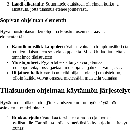
Laadi aikataulu:
Suunnittele etukäteen ohjelman kulku ja
aikataulu, jotta tilaisuus etenee jouhevasti.
Sopivan ohjelman elementit
Hyvä muistotilaisuuden ohjelma koostuu usein seuraavista
elementeistä:
Kauniit musiikkikappaleet:
Valitse vainajan lempimusiikkia tai
muuten tilaisuuteen sopivia kappaleita. Musiikki luo tunnetta ja
tunnelmaa tilaisuuteen.
Muistopuheet:
Pyydä läheisiä tai ystäviä pitämään
muistopuheita, joissa jaetaan muistoja ja ajatuksia vainajasta.
Hiljainen hetki:
Varataan hetki hiljaisuudelle ja muisteluun,
jolloin kaikki voivat omassa mielessään muistella vainajaa.
Tilaisuuden ohjelman käytännön järjestelyt
Hyvän muistotilaisuuden järjestämiseen kuuluu myös käytännön
asioiden huomioiminen:
Ruokatarjoilu:
Varatkaa tarvittaessa ruokaa ja juomaa
osallistujille. Tarjoilu voi olla esimerkiksi kahvitarjoilu tai kevyt
lounas.