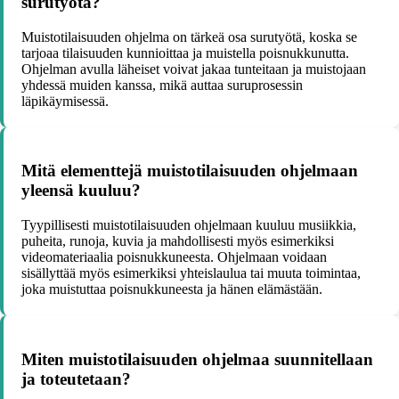
surutyötä?
Muistotilaisuuden ohjelma on tärkeä osa surutyötä, koska se
tarjoaa tilaisuuden kunnioittaa ja muistella poisnukkunutta.
Ohjelman avulla läheiset voivat jakaa tunteitaan ja muistojaan
yhdessä muiden kanssa, mikä auttaa suruprosessin
läpikäymisessä.
Mitä elementtejä muistotilaisuuden ohjelmaan
yleensä kuuluu?
Tyypillisesti muistotilaisuuden ohjelmaan kuuluu musiikkia,
puheita, runoja, kuvia ja mahdollisesti myös esimerkiksi
videomateriaalia poisnukkuneesta. Ohjelmaan voidaan
sisällyttää myös esimerkiksi yhteislaulua tai muuta toimintaa,
joka muistuttaa poisnukkuneesta ja hänen elämästään.
Miten muistotilaisuuden ohjelmaa suunnitellaan
ja toteutetaan?