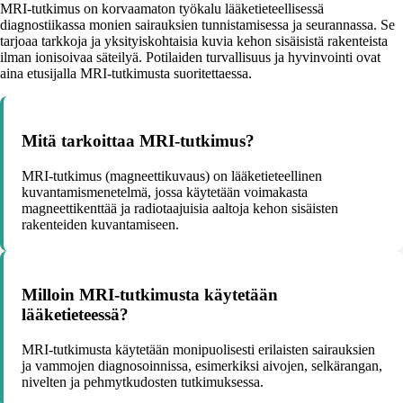
MRI-tutkimus on korvaamaton työkalu lääketieteellisessä
diagnostiikassa monien sairauksien tunnistamisessa ja seurannassa. Se
tarjoaa tarkkoja ja yksityiskohtaisia kuvia kehon sisäisistä rakenteista
ilman ionisoivaa säteilyä. Potilaiden turvallisuus ja hyvinvointi ovat
aina etusijalla MRI-tutkimusta suoritettaessa.
Mitä tarkoittaa MRI-tutkimus?
MRI-tutkimus (magneettikuvaus) on lääketieteellinen
kuvantamismenetelmä, jossa käytetään voimakasta
magneettikenttää ja radiotaajuisia aaltoja kehon sisäisten
rakenteiden kuvantamiseen.
Milloin MRI-tutkimusta käytetään
lääketieteessä?
MRI-tutkimusta käytetään monipuolisesti erilaisten sairauksien
ja vammojen diagnosoinnissa, esimerkiksi aivojen, selkärangan,
nivelten ja pehmytkudosten tutkimuksessa.