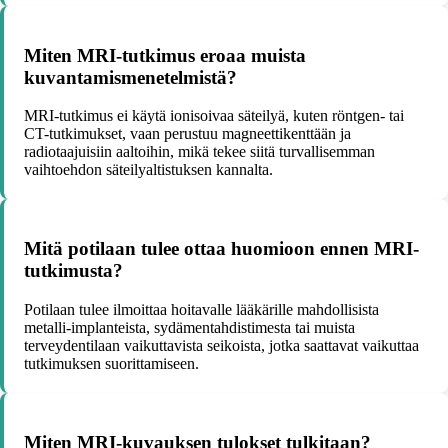
Miten MRI-tutkimus eroaa muista
kuvantamismenetelmistä?
MRI-tutkimus ei käytä ionisoivaa säteilyä, kuten röntgen- tai
CT-tutkimukset, vaan perustuu magneettikenttään ja
radiotaajuisiin aaltoihin, mikä tekee siitä turvallisemman
vaihtoehdon säteilyaltistuksen kannalta.
Mitä potilaan tulee ottaa huomioon ennen MRI-
tutkimusta?
Potilaan tulee ilmoittaa hoitavalle lääkärille mahdollisista
metalli-implanteista, sydämentahdistimesta tai muista
terveydentilaan vaikuttavista seikoista, jotka saattavat vaikuttaa
tutkimuksen suorittamiseen.
Miten MRI-kuvauksen tulokset tulkitaan?