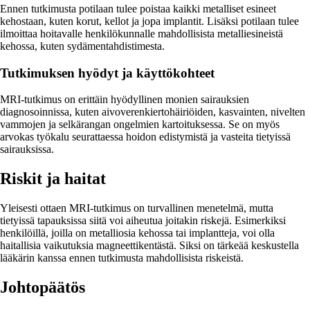
Ennen tutkimusta potilaan tulee poistaa kaikki metalliset esineet
kehostaan, kuten korut, kellot ja jopa implantit. Lisäksi potilaan tulee
ilmoittaa hoitavalle henkilökunnalle mahdollisista metalliesineistä
kehossa, kuten sydämentahdistimesta.
Tutkimuksen hyödyt ja käyttökohteet
MRI-tutkimus on erittäin hyödyllinen monien sairauksien
diagnosoinnissa, kuten aivoverenkiertohäiriöiden, kasvainten, nivelten
vammojen ja selkärangan ongelmien kartoituksessa. Se on myös
arvokas työkalu seurattaessa hoidon edistymistä ja vasteita tietyissä
sairauksissa.
Riskit ja haitat
Yleisesti ottaen MRI-tutkimus on turvallinen menetelmä, mutta
tietyissä tapauksissa siitä voi aiheutua joitakin riskejä. Esimerkiksi
henkilöillä, joilla on metalliosia kehossa tai implantteja, voi olla
haitallisia vaikutuksia magneettikentästä. Siksi on tärkeää keskustella
lääkärin kanssa ennen tutkimusta mahdollisista riskeistä.
Johtopäätös