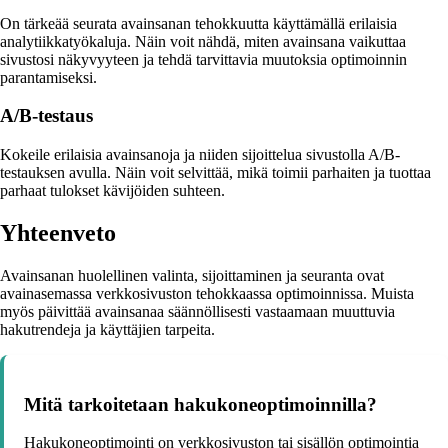
On tärkeää seurata avainsanan tehokkuutta käyttämällä erilaisia
analytiikkatyökaluja. Näin voit nähdä, miten avainsana vaikuttaa
sivustosi näkyvyyteen ja tehdä tarvittavia muutoksia optimoinnin
parantamiseksi.
A/B-testaus
Kokeile erilaisia avainsanoja ja niiden sijoittelua sivustolla A/B-
testauksen avulla. Näin voit selvittää, mikä toimii parhaiten ja tuottaa
parhaat tulokset kävijöiden suhteen.
Yhteenveto
Avainsanan huolellinen valinta, sijoittaminen ja seuranta ovat
avainasemassa verkkosivuston tehokkaassa optimoinnissa. Muista
myös päivittää avainsanaa säännöllisesti vastaamaan muuttuvia
hakutrendeja ja käyttäjien tarpeita.
Mitä tarkoitetaan hakukoneoptimoinnilla?
Hakukoneoptimointi on verkkosivuston tai sisällön optimointia