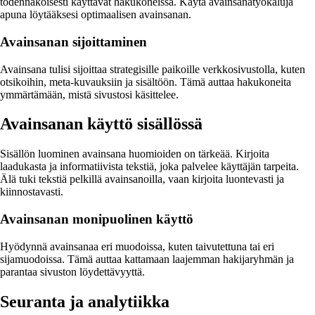
todennäköisesti käyttävät hakukoneissa. Käytä avainsanatyökaluja
apuna löytääksesi optimaalisen avainsanan.
Avainsanan sijoittaminen
Avainsana tulisi sijoittaa strategisille paikoille verkkosivustolla, kuten
otsikoihin, meta-kuvauksiin ja sisältöön. Tämä auttaa hakukoneita
ymmärtämään, mistä sivustosi käsittelee.
Avainsanan käyttö sisällössä
Sisällön luominen avainsana huomioiden on tärkeää. Kirjoita
laadukasta ja informatiivista tekstiä, joka palvelee käyttäjän tarpeita.
Älä tuki tekstiä pelkillä avainsanoilla, vaan kirjoita luontevasti ja
kiinnostavasti.
Avainsanan monipuolinen käyttö
Hyödynnä avainsanaa eri muodoissa, kuten taivutettuna tai eri
sijamuodoissa. Tämä auttaa kattamaan laajemman hakijaryhmän ja
parantaa sivuston löydettävyyttä.
Seuranta ja analytiikka