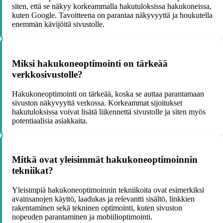
siten, että se näkyy korkeammalla hakutuloksissa hakukoneissa,
kuten Google. Tavoitteena on parantaa näkyvyyttä ja houkutella
enemmän kävijöitä sivustolle.
Miksi hakukoneoptimointi on tärkeää
verkkosivustolle?
Hakukoneoptimointi on tärkeää, koska se auttaa parantamaan
sivuston näkyvyyttä verkossa. Korkeammat sijoitukset
hakutuloksissa voivat lisätä liikennettä sivustolle ja siten myös
potentiaalisia asiakkaita.
Mitkä ovat yleisimmät hakukoneoptimoinnin
tekniikat?
Yleisimpiä hakukoneoptimoinnin tekniikoita ovat esimerkiksi
avainsanojen käyttö, laadukas ja relevantti sisältö, linkkien
rakentaminen sekä tekninen optimointi, kuten sivuston
nopeuden parantaminen ja mobiilioptimointi.