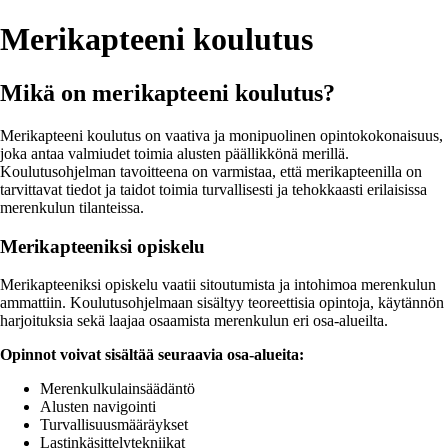
Merikapteeni koulutus
Mikä on merikapteeni koulutus?
Merikapteeni koulutus on vaativa ja monipuolinen opintokokonaisuus,
joka antaa valmiudet toimia alusten päällikkönä merillä.
Koulutusohjelman tavoitteena on varmistaa, että merikapteenilla on
tarvittavat tiedot ja taidot toimia turvallisesti ja tehokkaasti erilaisissa
merenkulun tilanteissa.
Merikapteeniksi opiskelu
Merikapteeniksi opiskelu vaatii sitoutumista ja intohimoa merenkulun
ammattiin. Koulutusohjelmaan sisältyy teoreettisia opintoja, käytännön
harjoituksia sekä laajaa osaamista merenkulun eri osa-alueilta.
Opinnot voivat sisältää seuraavia osa-alueita:
Merenkulkulainsäädäntö
Alusten navigointi
Turvallisuusmääräykset
Lastinkäsittelytekniikat