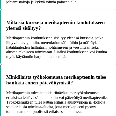
johtamistaitoja ja kykyä toimia paineen alla.
Millaisia kursseja merikapteenin koulutukseen
yleensä sisältyy?
Merikapteenin koulutukseen sisältyy yleensä kursseja, jotka
liittyvät navigointiin, merenkulun sääntöihin ja määräyksiin,
hätätilanteiden hallintaan, johtamiseen ja viestintään sekä
alusten tekniseen toimintaan. Lisäksi koulutukseen voi kuulua
myös käytännön harjoittelua merellä.
Minkälaista työkokemusta merikapteenin tulee
hankkia ennen pätevöitymistä?
Merikapteenin tulee hankkia riittävästi merityökokemusta
erilaisissa tehtävissä ennen kuin voi pätevöityä merikapteeniksi.
Työkokemuksen tulee kattaa erilaisia alustyyppejä ja -kokoja
sekä erilaisia toiminta-alueita, jotta merikapteeni pystyy
toimimaan monipuolisesti erilaisissa tilanteissa.