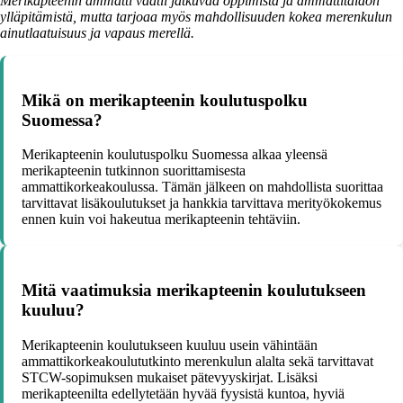
Merikapteenin ammatti vaatii jatkuvaa oppimista ja ammattitaidon
ylläpitämistä, mutta tarjoaa myös mahdollisuuden kokea merenkulun
ainutlaatuisuus ja vapaus merellä.
Mikä on merikapteenin koulutuspolku
Suomessa?
Merikapteenin koulutuspolku Suomessa alkaa yleensä
merikapteenin tutkinnon suorittamisesta
ammattikorkeakoulussa. Tämän jälkeen on mahdollista suorittaa
tarvittavat lisäkoulutukset ja hankkia tarvittava merityökokemus
ennen kuin voi hakeutua merikapteenin tehtäviin.
Mitä vaatimuksia merikapteenin koulutukseen
kuuluu?
Merikapteenin koulutukseen kuuluu usein vähintään
ammattikorkeakoulututkinto merenkulun alalta sekä tarvittavat
STCW-sopimuksen mukaiset pätevyyskirjat. Lisäksi
merikapteenilta edellytetään hyvää fyysistä kuntoa, hyviä