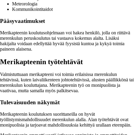
Meteorologia
Kommunikointitaidot
Pääsyvaatimukset
Merikapteenin koulutusohjelmaan voi hakea henkilö, jolla on riittävä
merenkulun peruskoulutus tai vastaava kokemus alalta. Lisäksi
hakijalta voidaan edellyttää hyvää fyysistä kuntoa ja kykyä toimia
paineen alaisena.
Merikapteenin työtehtävät
Valmistuttuaan merikapteeni voi toimia erilaisissa merenkulun
tehtävissä, kuten laivaliikenteen johtotehtävissä, alusten päällikkönä tai
merenkulun kouluttajana. Merikapteenin työ on monipuolista ja
vaativaa, mutta samalla myös palkitsevaa.
Tulevaisuuden näkymät
Merikapteenin koulutuksen suorittaneilla on hyvät
työllistymismahdollisuudet merenkulun alalla. Alan työtehtävät ovat
monipuolisia ja tarjoavat mahdollisuuksia kehittyä urallaan eteenpäin.