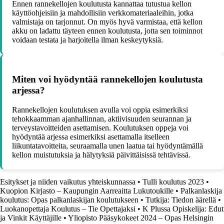
Ennen rannekellojen koulutusta kannattaa tutustua kellon
käyttöohjeisiin ja mahdollisiin verkkomateriaaleihin, jotka
valmistaja on tarjonnut. On myös hyvä varmistaa, että kellon
akku on ladattu täyteen ennen koulutusta, jotta sen toiminnot
voidaan testata ja harjoitella ilman keskeytyksiä.
Miten voi hyödyntää rannekellojen koulutusta
arjessa?
Rannekellojen koulutuksen avulla voi oppia esimerkiksi
tehokkaamman ajanhallinnan, aktiivisuuden seurannan ja
terveystavoitteiden asettamisen. Koulutuksen oppeja voi
hyödyntää arjessa esimerkiksi asettamalla itselleen
liikuntatavoitteita, seuraamalla unen laatua tai hyödyntämällä
kellon muistutuksia ja hälytyksiä päivittäisissä tehtävissä.
Esitykset ja niiden vaikutus yhteiskunnassa
•
Tulli koulutus 2023
•
Kuopion Kirjasto – Kaupungin Aarreaitta Lukutoukille
•
Palkanlaskija
koulutus: Opas palkanlaskijan koulutukseen
•
Tutkija: Tiedon äärellä
•
Luokanopettaja Koulutus – Tie Opettajaksi
•
K Plussa Opiskelija: Edut
ja Vinkit Käyttäjille
•
Yliopisto Pääsykokeet 2024 – Opas Helsingin