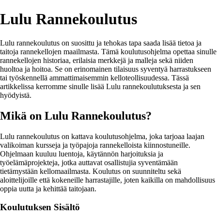
Lulu Rannekoulutus
Lulu rannekoulutus on suosittu ja tehokas tapa saada lisää tietoa ja
taitoja rannekellojen maailmasta. Tämä koulutusohjelma opettaa sinulle
rannekellojen historiaa, erilaisia merkkejä ja malleja sekä niiden
huoltoa ja hoitoa. Se on erinomainen tilaisuus syventyä harrastukseen
tai työskennellä ammattimaisemmin kelloteollisuudessa. Tässä
artikkelissa kerromme sinulle lisää Lulu rannekoulutuksesta ja sen
hyödyistä.
Mikä on Lulu Rannekoulutus?
Lulu rannekoulutus on kattava koulutusohjelma, joka tarjoaa laajan
valikoiman kursseja ja työpajoja rannekelloista kiinnostuneille.
Ohjelmaan kuuluu luentoja, käytännön harjoituksia ja
työelämäprojekteja, jotka auttavat osallistujia syventämään
tietämystään kellomaailmasta. Koulutus on suunniteltu sekä
aloittelijoille että kokeneille harrastajille, joten kaikilla on mahdollisuus
oppia uutta ja kehittää taitojaan.
Koulutuksen Sisältö