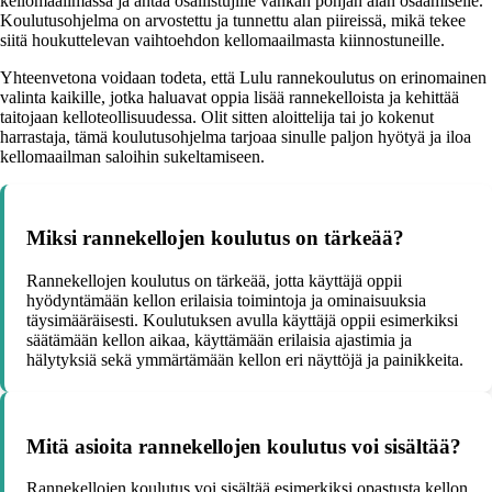
kellomaailmassa ja antaa osallistujille vankan pohjan alan osaamiselle.
Koulutusohjelma on arvostettu ja tunnettu alan piireissä, mikä tekee
siitä houkuttelevan vaihtoehdon kellomaailmasta kiinnostuneille.
Yhteenvetona voidaan todeta, että Lulu rannekoulutus on erinomainen
valinta kaikille, jotka haluavat oppia lisää rannekelloista ja kehittää
taitojaan kelloteollisuudessa. Olit sitten aloittelija tai jo kokenut
harrastaja, tämä koulutusohjelma tarjoaa sinulle paljon hyötyä ja iloa
kellomaailman saloihin sukeltamiseen.
Miksi rannekellojen koulutus on tärkeää?
Rannekellojen koulutus on tärkeää, jotta käyttäjä oppii
hyödyntämään kellon erilaisia toimintoja ja ominaisuuksia
täysimääräisesti. Koulutuksen avulla käyttäjä oppii esimerkiksi
säätämään kellon aikaa, käyttämään erilaisia ajastimia ja
hälytyksiä sekä ymmärtämään kellon eri näyttöjä ja painikkeita.
Mitä asioita rannekellojen koulutus voi sisältää?
Rannekellojen koulutus voi sisältää esimerkiksi opastusta kellon