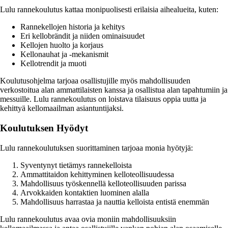
Lulu rannekoulutus kattaa monipuolisesti erilaisia aihealueita, kuten:
Rannekellojen historia ja kehitys
Eri kellobrändit ja niiden ominaisuudet
Kellojen huolto ja korjaus
Kellonauhat ja -mekanismit
Kellotrendit ja muoti
Koulutusohjelma tarjoaa osallistujille myös mahdollisuuden
verkostoitua alan ammattilaisten kanssa ja osallistua alan tapahtumiin ja
messuille. Lulu rannekoulutus on loistava tilaisuus oppia uutta ja
kehittyä kellomaailman asiantuntijaksi.
Koulutuksen Hyödyt
Lulu rannekoulutuksen suorittaminen tarjoaa monia hyötyjä:
Syventynyt tietämys rannekelloista
Ammattitaidon kehittyminen kelloteollisuudessa
Mahdollisuus työskennellä kelloteollisuuden parissa
Arvokkaiden kontaktien luominen alalla
Mahdollisuus harrastaa ja nauttia kelloista entistä enemmän
Lulu rannekoulutus avaa ovia moniin mahdollisuuksiin