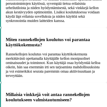
perustoimintojen käytössä, syvempää tietoa erilaisista
urheilutiloista ja niiden hyödyntämisestä, sekä vinkkejä kellon
akun kestävyyden optimointiin. Lisäksi koulutuksessa voidaan
käydä läpi erilaisia sovelluksia ja niiden käyttöä sekä
synkronointia muiden laitteiden kanssa.
Miten rannekellojen koulutus voi parantaa
käyttökokemusta?
Rannekellojen koulutus voi parantaa käyttökokemusta
merkittävästi opettamalla käyttäjälle kellon monipuoliset
ominaisuudet ja toiminnot. Kun käyttäjä osaa hyödyntää kelloa
oikein, hän saa enemmän irti sen tarjoamista mahdollisuuksista
ja voi esimerkiksi seurata paremmin omaa aktiivisuuttaan ja
terveyttään.
Millaisia vinkkejä voit antaa rannekellojen
koulutukseen valmistautumiseen?