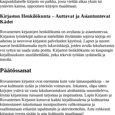
kaupunkilaiselle kirjasto on paikka, jossa viettää aikaa yksin tai
ystävien kanssa, uppoutuen kirjojen maailmaan.
Kirjaston Henkilökunta – Auttavat ja Asiantuntevat
Kädet
Rovaniemen kirjastojen henkilökunta on avuliasta ja asiantuntevaa.
Kirjaston työntekijät auttavat mielellään löytämään sopivia kirjoja eri
aiheista ja neuvovat kirjaston palveluiden käytössä. Lapset ja nuoret
saavat henkilökunnalta myös lukuvinkkejä, joiden avulla lukuharrastus
voi syttyä tai saada uutta pontta. Kirjaston henkilökunta on kaupungin
kirjallisuuksien suurlähettiläitä, jotka tekevät työtään sydämellä ja
innolla.
Päätössanat
Rovaniemen kirjastot ovat enemmän kuin vain lainauspaikkoja – ne
ovat kulttuurin sydän ja yhteisön voimavara. Jokainen, olipa sitten
kirjojen ystävä tai vasta lukuharrastuksen aloittamista suunnitteleva,
löytää kirjastoista runsaasti tarjontaa ja inspiraatiota. Lapin Kirjasto ja
Rovaniemen Kirjastot kutsuvat kaikki kirjallisuudesta ja kulttuurista
kiinnostuneet tutustumaan monipuoliseen valikoimaansa ja
osallistumaan erilaisiin tapahtumiin ja aktiviteetteihin. Astu rohkeasti
kirjaston ovesta sisään ja astu kulttuurin maailmaan!