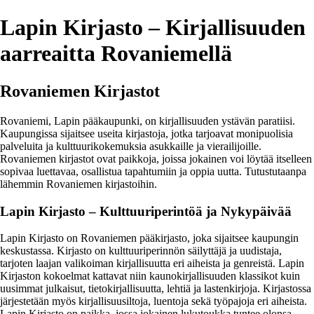
Lapin Kirjasto – Kirjallisuuden
aarreaitta Rovaniemellä
Rovaniemen Kirjastot
Rovaniemi, Lapin pääkaupunki, on kirjallisuuden ystävän paratiisi.
Kaupungissa sijaitsee useita kirjastoja, jotka tarjoavat monipuolisia
palveluita ja kulttuurikokemuksia asukkaille ja vierailijoille.
Rovaniemen kirjastot ovat paikkoja, joissa jokainen voi löytää itselleen
sopivaa luettavaa, osallistua tapahtumiin ja oppia uutta. Tutustutaanpa
lähemmin Rovaniemen kirjastoihin.
Lapin Kirjasto – Kulttuuriperintöä ja Nykypäivää
Lapin Kirjasto on Rovaniemen pääkirjasto, joka sijaitsee kaupungin
keskustassa. Kirjasto on kulttuuriperinnön säilyttäjä ja uudistaja,
tarjoten laajan valikoiman kirjallisuutta eri aiheista ja genreistä. Lapin
Kirjaston kokoelmat kattavat niin kaunokirjallisuuden klassikot kuin
uusimmat julkaisut, tietokirjallisuutta, lehtiä ja lastenkirjoja. Kirjastossa
järjestetään myös kirjallisuusiltoja, luentoja sekä työpajoja eri aiheista.
Lapin Kirjasto on paikka, jossa jokainen lukutoukka tuntee olonsa