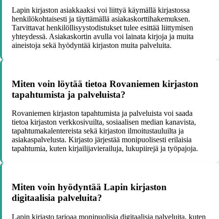
Lapin kirjaston asiakkaaksi voi liittyä käymällä kirjastossa
henkilökohtaisesti ja täyttämällä asiakaskorttihakemuksen.
Tarvittavat henkilöllisyystodistukset tulee esittää liittymisen
yhteydessä. Asiakaskortin avulla voi lainata kirjoja ja muita
aineistoja sekä hyödyntää kirjaston muita palveluita.
Miten voin löytää tietoa Rovaniemen kirjaston
tapahtumista ja palveluista?
Rovaniemen kirjaston tapahtumista ja palveluista voi saada
tietoa kirjaston verkkosivuilta, sosiaalisen median kanavista,
tapahtumakalentereista sekä kirjaston ilmoitustauluilta ja
asiakaspalvelusta. Kirjasto järjestää monipuolisesti erilaisia
tapahtumia, kuten kirjailijavierailuja, lukupiirejä ja työpajoja.
Miten voin hyödyntää Lapin kirjaston
digitaalisia palveluita?
Lapin kirjasto tarjoaa monipuolisia digitaalisia palveluita, kuten