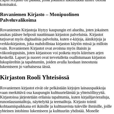
kotoisaksi.
Rovaniemen Kirjasto – Monipuolinen
Palveluvalikoima
Rovaniemen Kirjastoja löytyy kaupungin eri alueilta, joten jokainen
asukas pääsee helposti nauttimaan kirjaston palveluista. Kirjastot
tarjoavat myös digitaalisia palveluita, kuten e-kirjoja, äänikirjoja ja
verkkokirjaston, joka mahdollistaa kirjaston käytön missä ja milloin
vain. Rovaniemen Kirjastot ovat avoinna myös iltaisin ja
viikonloppuisin, joten kirjastoon voi poiketa myös kiireisen arjen
keskellä. Lapset ja nuoret ovat tervetulleita osallistumaan kirjaston
lukupiireihin ja tapahtumiin, joiden avulla luodaan innostusta
lukemiseen jo varhaisessa iässä.
Kirjaston Rooli Yhteisössä
Rovaniemen kirjastot eivät ole pelkästään kirjojen lainauspaikkoja
vaan merkittävä osa kaupungin kulttuurielämää ja yhteisöllisyyttä.
Kirjastoissa järjestetään erilaisia tapahtumia, kuten kirjailijavierailuja,
runonlausuntailtoja, näyttelyitä ja teemailtoja. Kirjasto toimii
kohtaamispaikkana eri ikäisille ja kulttuureista tuleville ihmisille, joille
yhteinen intohimo lukemiseen ja kulttuuriin yhdistää. Monelle