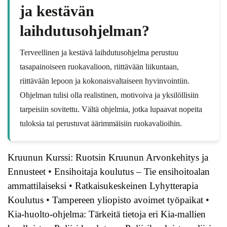
ja kestävän
laihdutusohjelman?
Terveellinen ja kestävä laihdutusohjelma perustuu
tasapainoiseen ruokavalioon, riittävään liikuntaan,
riittävään lepoon ja kokonaisvaltaiseen hyvinvointiin.
Ohjelman tulisi olla realistinen, motivoiva ja yksilöllisiin
tarpeisiin sovitettu. Vältä ohjelmia, jotka lupaavat nopeita
tuloksia tai perustuvat äärimmäisiin ruokavalioihin.
Kruunun Kurssi: Ruotsin Kruunun Arvonkehitys ja
Ennusteet
•
Ensihoitaja koulutus – Tie ensihoitoalan
ammattilaiseksi
•
Ratkaisukeskeinen Lyhytterapia
Koulutus
•
Tampereen yliopisto avoimet työpaikat
•
Kia-huolto-ohjelma: Tärkeitä tietoja eri Kia-mallien