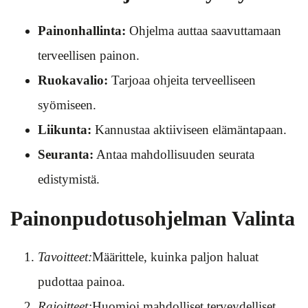
Painonhallinta:
Ohjelma auttaa saavuttamaan
terveellisen painon.
Ruokavalio:
Tarjoaa ohjeita terveelliseen
syömiseen.
Liikunta:
Kannustaa aktiiviseen elämäntapaan.
Seuranta:
Antaa mahdollisuuden seurata
edistymistä.
Painonpudotusohjelman Valinta
Tavoitteet:
Määrittele, kuinka paljon haluat
pudottaa painoa.
Rajoitteet:
Huomioi mahdolliset terveydelliset