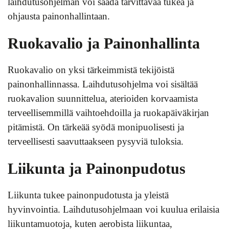
laihdutusohjelman voi saada tarvittavaa tukea ja
ohjausta painonhallintaan.
Ruokavalio ja Painonhallinta
Ruokavalio on yksi tärkeimmistä tekijöistä
painonhallinnassa. Laihdutusohjelma voi sisältää
ruokavalion suunnittelua, aterioiden korvaamista
terveellisemmillä vaihtoehdoilla ja ruokapäiväkirjan
pitämistä. On tärkeää syödä monipuolisesti ja
terveellisesti saavuttaakseen pysyviä tuloksia.
Liikunta ja Painonpudotus
Liikunta tukee painonpudotusta ja yleistä
hyvinvointia. Laihdutusohjelmaan voi kuulua erilaisia
liikuntamuotoja, kuten aerobista liikuntaa,