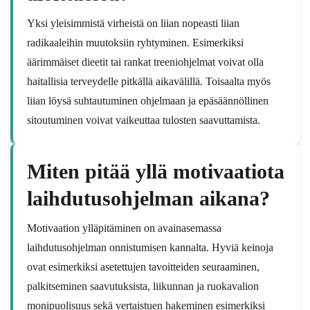
Yksi yleisimmistä virheistä on liian nopeasti liian
radikaaleihin muutoksiin ryhtyminen. Esimerkiksi
äärimmäiset dieetit tai rankat treeniohjelmat voivat olla
haitallisia terveydelle pitkällä aikavälillä. Toisaalta myös
liian löysä suhtautuminen ohjelmaan ja epäsäännöllinen
sitoutuminen voivat vaikeuttaa tulosten saavuttamista.
Miten pitää yllä motivaatiota
laihdutusohjelman aikana?
Motivaation ylläpitäminen on avainasemassa
laihdutusohjelman onnistumisen kannalta. Hyviä keinoja
ovat esimerkiksi asetettujen tavoitteiden seuraaminen,
palkitseminen saavutuksista, liikunnan ja ruokavalion
monipuolisuus sekä vertaistuen hakeminen esimerkiksi