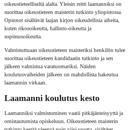
oikeustieteelliseltä alalta. Yleisin reitti laamanniksi on
suorittaa oikeustieteen maisterin tutkinto yliopistossa.
Opinnot sisältävät laajan kirjon oikeudellisia aiheita,
kuten rikosoikeutta, hallinto-oikeutta ja
sopimusoikeutta.
Valmistuttuaan oikeustieteen maisteriksi henkilön tulee
suorittaa oikeustieteen kandidaatin tutkinto ja sen
jälkeen valmistua varatuomariksi. Näiden
koulutusvaiheiden jälkeen on mahdollista hakeutua
laamannin virkaan.
Laamanni koulutus kesto
Laamanniksi valmistuminen vaatii pitkäjänteisyyttä ja
omistautumista opiskeluun. Oikeustieteen maisterin
tutkinto kestää yleensä noin viisi vuotta, sisältäen