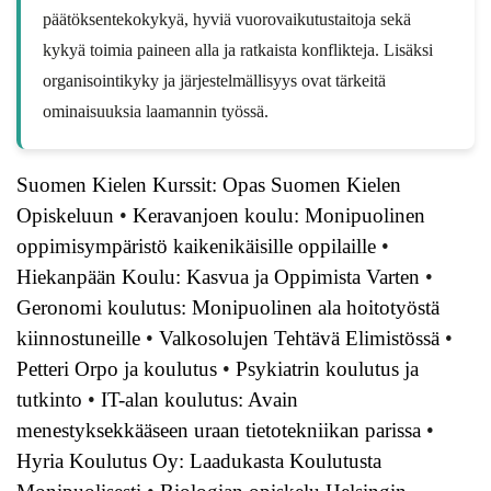
päätöksentekokykyä, hyviä vuorovaikutustaitoja sekä
kykyä toimia paineen alla ja ratkaista konflikteja. Lisäksi
organisointikyky ja järjestelmällisyys ovat tärkeitä
ominaisuuksia laamannin työssä.
Suomen Kielen Kurssit: Opas Suomen Kielen
Opiskeluun
•
Keravanjoen koulu: Monipuolinen
oppimisympäristö kaikenikäisille oppilaille
•
Hiekanpään Koulu: Kasvua ja Oppimista Varten
•
Geronomi koulutus: Monipuolinen ala hoitotyöstä
kiinnostuneille
•
Valkosolujen Tehtävä Elimistössä
•
Petteri Orpo ja koulutus
•
Psykiatrin koulutus ja
tutkinto
•
IT-alan koulutus: Avain
menestyksekkääseen uraan tietotekniikan parissa
•
Hyria Koulutus Oy: Laadukasta Koulutusta