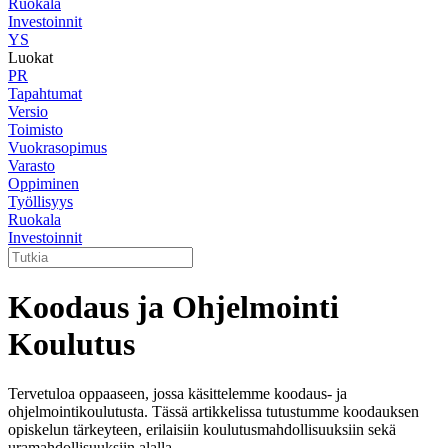
Ruokala
Investoinnit
YS
Luokat
PR
Tapahtumat
Versio
Toimisto
Vuokrasopimus
Varasto
Oppiminen
Työllisyys
Ruokala
Investoinnit
Koodaus ja Ohjelmointi
Koulutus
Tervetuloa oppaaseen, jossa käsittelemme koodaus- ja
ohjelmointikoulutusta. Tässä artikkelissa tutustumme koodauksen
opiskelun tärkeyteen, erilaisiin koulutusmahdollisuuksiin sekä
uramahdollisuuksiin alalla.