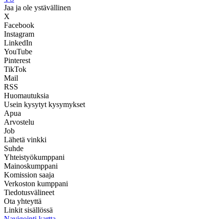
Jaa ja ole ystävällinen
X
Facebook
Instagram
LinkedIn
YouTube
Pinterest
TikTok
Mail
RSS
Huomautuksia
Usein kysytyt kysymykset
Apua
Arvostelu
Job
Lähetä vinkki
Suhde
Yhteistyökumppani
Mainoskumppani
Komission saaja
Verkoston kumppani
Tiedotusvälineet
Ota yhteyttä
Linkit sisällössä
Navigointi kartta