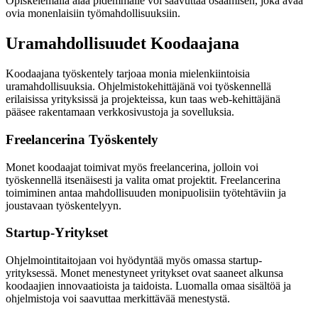
Opiskelemalla alaa pidemmälle voi saavuttaa osaamisen, joka avaa
ovia monenlaisiin työmahdollisuuksiin.
Uramahdollisuudet Koodaajana
Koodaajana työskentely tarjoaa monia mielenkiintoisia
uramahdollisuuksia. Ohjelmistokehittäjänä voi työskennellä
erilaisissa yrityksissä ja projekteissa, kun taas web-kehittäjänä
pääsee rakentamaan verkkosivustoja ja sovelluksia.
Freelancerina Työskentely
Monet koodaajat toimivat myös freelancerina, jolloin voi
työskennellä itsenäisesti ja valita omat projektit. Freelancerina
toimiminen antaa mahdollisuuden monipuolisiin työtehtäviin ja
joustavaan työskentelyyn.
Startup-Yritykset
Ohjelmointitaitojaan voi hyödyntää myös omassa startup-
yrityksessä. Monet menestyneet yritykset ovat saaneet alkunsa
koodaajien innovaatioista ja taidoista. Luomalla omaa sisältöä ja
ohjelmistoja voi saavuttaa merkittävää menestystä.