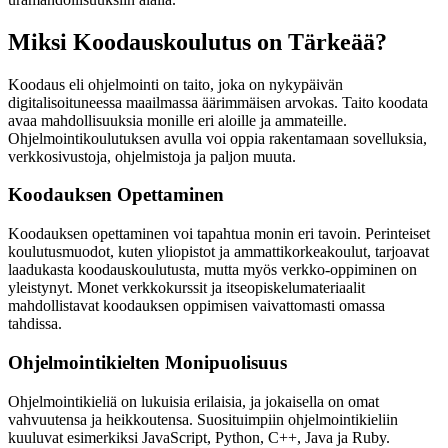
Miksi Koodauskoulutus on Tärkeää?
Koodaus eli ohjelmointi on taito, joka on nykypäivän
digitalisoituneessa maailmassa äärimmäisen arvokas. Taito koodata
avaa mahdollisuuksia monille eri aloille ja ammateille.
Ohjelmointikoulutuksen avulla voi oppia rakentamaan sovelluksia,
verkkosivustoja, ohjelmistoja ja paljon muuta.
Koodauksen Opettaminen
Koodauksen opettaminen voi tapahtua monin eri tavoin. Perinteiset
koulutusmuodot, kuten yliopistot ja ammattikorkeakoulut, tarjoavat
laadukasta koodauskoulutusta, mutta myös verkko-oppiminen on
yleistynyt. Monet verkkokurssit ja itseopiskelumateriaalit
mahdollistavat koodauksen oppimisen vaivattomasti omassa
tahdissa.
Ohjelmointikielten Monipuolisuus
Ohjelmointikieliä on lukuisia erilaisia, ja jokaisella on omat
vahvuutensa ja heikkoutensa. Suosituimpiin ohjelmointikieliin
kuuluvat esimerkiksi JavaScript, Python, C++, Java ja Ruby.