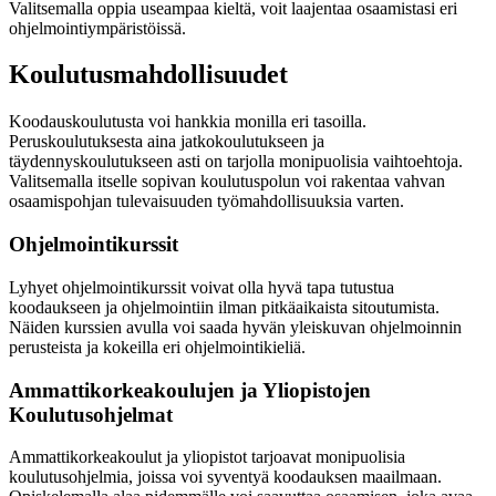
Valitsemalla oppia useampaa kieltä, voit laajentaa osaamistasi eri
ohjelmointiympäristöissä.
Koulutusmahdollisuudet
Koodauskoulutusta voi hankkia monilla eri tasoilla.
Peruskoulutuksesta aina jatkokoulutukseen ja
täydennyskoulutukseen asti on tarjolla monipuolisia vaihtoehtoja.
Valitsemalla itselle sopivan koulutuspolun voi rakentaa vahvan
osaamispohjan tulevaisuuden työmahdollisuuksia varten.
Ohjelmointikurssit
Lyhyet ohjelmointikurssit voivat olla hyvä tapa tutustua
koodaukseen ja ohjelmointiin ilman pitkäaikaista sitoutumista.
Näiden kurssien avulla voi saada hyvän yleiskuvan ohjelmoinnin
perusteista ja kokeilla eri ohjelmointikieliä.
Ammattikorkeakoulujen ja Yliopistojen
Koulutusohjelmat
Ammattikorkeakoulut ja yliopistot tarjoavat monipuolisia
koulutusohjelmia, joissa voi syventyä koodauksen maailmaan.