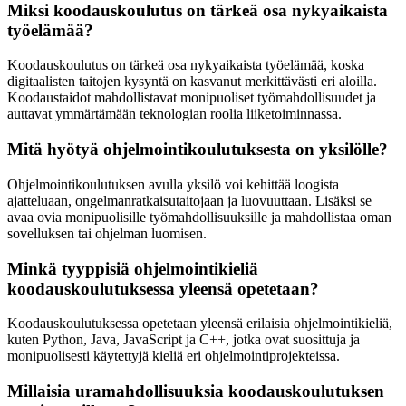
Miksi koodauskoulutus on tärkeä osa nykyaikaista
työelämää?
Koodauskoulutus on tärkeä osa nykyaikaista työelämää, koska
digitaalisten taitojen kysyntä on kasvanut merkittävästi eri aloilla.
Koodaustaidot mahdollistavat monipuoliset työmahdollisuudet ja
auttavat ymmärtämään teknologian roolia liiketoiminnassa.
Mitä hyötyä ohjelmointikoulutuksesta on yksilölle?
Ohjelmointikoulutuksen avulla yksilö voi kehittää loogista
ajatteluaan, ongelmanratkaisutaitojaan ja luovuuttaan. Lisäksi se
avaa ovia monipuolisille työmahdollisuuksille ja mahdollistaa oman
sovelluksen tai ohjelman luomisen.
Minkä tyyppisiä ohjelmointikieliä
koodauskoulutuksessa yleensä opetetaan?
Koodauskoulutuksessa opetetaan yleensä erilaisia ohjelmointikieliä,
kuten Python, Java, JavaScript ja C++, jotka ovat suosittuja ja
monipuolisesti käytettyjä kieliä eri ohjelmointiprojekteissa.
Millaisia uramahdollisuuksia koodauskoulutuksen