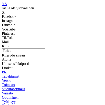
YS
Jaa ja ole ystävällinen
X
Facebook
Instagram
LinkedIn
YouTube
Pinterest
TikTok
Mail
RSS
Kirjaudu sisään
Aloita
Uutiset sähköposti
Luokat
PR
Tapahtumat
Versio
Toimisto
Vuokrasopimus
Varasto
Oppiminen
Työllisyys