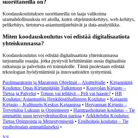
suorittaneilla on?
Koodauskoulutuksen suorittaneilla on laaja valikoima
uramahdollisuuksia eri aloilla, kuten ohjelmistokehitys, web-kehitys,
pelikehitys, tietoturva-asiantuntijatehtävät ja data-analytiikka.
Miten koodauskoulutus voi edistää digitalisaatiota
yhteiskunnassa?
Koodauskoulutus voi edistää digitalisaatiota yhteiskunnassa
tarjoamalla osaajia, jotka pystyvät kehittämään uusia digitaalisia
ratkaisuja ja palveluita eri toimialoille. Tämä puolestaan edistää
teknologian hyödyntämistä ja innovaatioiden syntymistä.
Puolimaratonin ja Maratonin Ohjelmat – Aloittelijalle
•
Kirjanpitäjä
Koulutus: Opas Kirjanpitäjän Tutkintoon
•
Kouvolan Kirjasto –
Tietoa ja Palvelut
•
Totuus vai tehtävä – Peli vai haaste?
•
HR
Koulutus: Asiantuntija Henkilöstöhallinnon Koulutus
•
Kajaanin
Kirjasto – Kulttuurin Keskus Kajaanissa
•
Hervannan Kirjasto –
Tervetuloa Lukuun ja Oppimiseen
•
Hammashoitajan koulutus – Tie
ammattiin suun terveydenhuollon parissa
•
Arkkitehdin Koulutus:
Tietoa Opinnoista ja Menestymisestä
•
Ensihoitaja koulutus – Tie
ensihoitoalan ammattilaiseksi
•
YS