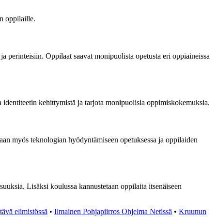
 oppilaille.
a perinteisiin. Oppilaat saavat monipuolista opetusta eri oppiaineissa
 identiteetin kehittymistä ja tarjota monipuolisia oppimiskokemuksia.
stetaan myös teknologian hyödyntämiseen opetuksessa ja oppilaiden
suuksia. Lisäksi koulussa kannustetaan oppilaita itsenäiseen
tävä elimistössä
•
Ilmainen Pohjapiirros Ohjelma Netissä
•
Kruunun