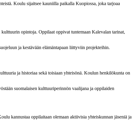
teistä. Koulu sijaitsee kauniilla paikalla Kuopiossa, joka tarjoaa
kulttuurin opintoja. Oppilaat oppivat tuntemaan Kalevalan tarinat,
ojeluun ja kestävään elämäntapaan liittyviin projekteihin.
ulttuuria ja historiaa sekä toisiaan yhteisönä. Koulun henkilökunta on
yöstään suomalaisen kulttuuriperinnön vaalijana ja oppilaiden
Koulu kannustaa oppilaitaan olemaan aktiivisia yhteiskunnan jäseniä ja