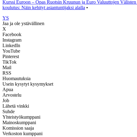
Kurssi Euroon – Opas Ruotsin Kruunun ja Euro Valuuttojen Välisten 
koulutus: Näin kehityt asiantuntijaksi alalla
•
YS
Jaa ja ole ystävällinen
X
Facebook
Instagram
LinkedIn
YouTube
Pinterest
TikTok
Mail
RSS
Huomautuksia
Usein kysytyt kysymykset
Apua
Arvostelu
Job
Lähetä vinkki
Suhde
Yhteistyökumppani
Mainoskumppani
Komission saaja
Verkoston kumppani