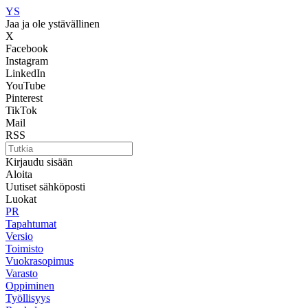
YS
Jaa ja ole ystävällinen
X
Facebook
Instagram
LinkedIn
YouTube
Pinterest
TikTok
Mail
RSS
Kirjaudu sisään
Aloita
Uutiset sähköposti
Luokat
PR
Tapahtumat
Versio
Toimisto
Vuokrasopimus
Varasto
Oppiminen
Työllisyys