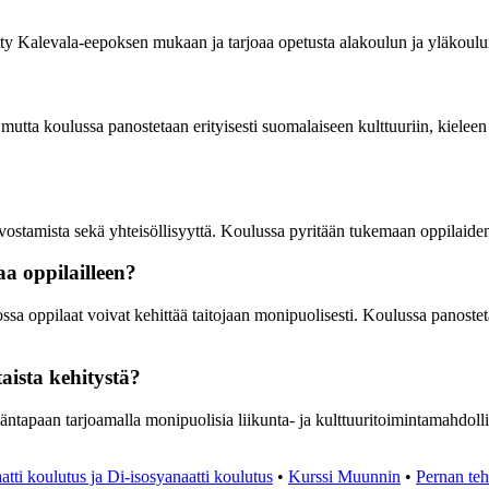
ty Kalevala-eepoksen mukaan ja tarjoaa opetusta alakoulun ja yläkoulun
tta koulussa panostetaan erityisesti suomalaiseen kulttuuriin, kieleen j
vostamista sekä yhteisöllisyyttä. Koulussa pyritään tukemaan oppilaiden
a oppilailleen?
jossa oppilaat voivat kehittää taitojaan monipuolisesti. Koulussa pano
aista kehitystä?
ntapaan tarjoamalla monipuolisia liikunta- ja kulttuuritoimintamahdolli
atti koulutus ja Di-isosyanaatti koulutus
•
Kurssi Muunnin
•
Pernan teh