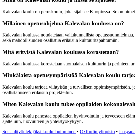
Kalevalan koulu on peruskoulu, joka sijaitsee Kuopiossa. Se on nimet
Millainen opetusohjelma Kalevalan koulussa on?
Kalevalan koulussa noudatetaan valtakunnallista opetussuunnitelmaa, mu
sekä mahdollisuuden osallistua erilaisiin kulttuuritapahtumiin.
Mitä erityistä Kalevalan koulussa korostetaan?
Kalevalan koulussa korostetaan suomalaisen kulttuurin ja perinteen ar
Minkälaista opetusympäristöä Kalevalan koulu tarjoa
Kalevalan koulu tarjoaa viihtyisän ja turvallisen oppimisympäristön, 
osallistamiseen erilaisiin projekteihin.
Miten Kalevalan koulu tukee oppilaiden kokonaisvalt
Kalevalan koulu panostaa oppilaiden hyvinvointiin ja terveeseen elämä
ajatteluun, luovuuteen ja yhteistyökykyyn.
Sosiaalityöntekijäksi kouluttautuminen
•
Oxfordin yliopisto
•
Isosyana