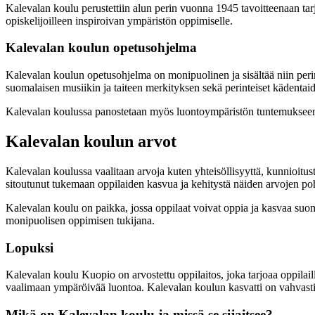
Kalevalan koulu perustettiin alun perin vuonna 1945 tavoitteenaan tarjo
opiskelijoilleen inspiroivan ympäristön oppimiselle.
Kalevalan koulun opetusohjelma
Kalevalan koulun opetusohjelma on monipuolinen ja sisältää niin perin
suomalaisen musiikin ja taiteen merkityksen sekä perinteiset kädentaid
Kalevalan koulussa panostetaan myös luontoympäristön tuntemukseen ja 
Kalevalan koulun arvot
Kalevalan koulussa vaalitaan arvoja kuten yhteisöllisyyttä, kunnioitus
sitoutunut tukemaan oppilaiden kasvua ja kehitystä näiden arvojen poh
Kalevalan koulu on paikka, jossa oppilaat voivat oppia ja kasvaa suom
monipuolisen oppimisen tukijana.
Lopuksi
Kalevalan koulu Kuopio on arvostettu oppilaitos, joka tarjoaa oppilai
vaalimaan ympäröivää luontoa. Kalevalan koulun kasvatti on vahvasti ju
Mikä on Kalevalan koulu ja missä se sijaitsee?