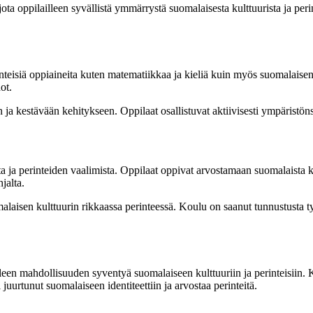
ta oppilailleen syvällistä ymmärrystä suomalaisesta kulttuurista ja perin
teisiä oppiaineita kuten matematiikkaa ja kieliä kuin myös suomalaisen 
ot.
kestävään kehitykseen. Oppilaat osallistuvat aktiivisesti ympäristönsu
ta ja perinteiden vaalimista. Oppilaat oppivat arvostamaan suomalaista k
jalta.
alaisen kulttuurin rikkaassa perinteessä. Koulu on saanut tunnustusta t
lleen mahdollisuuden syventyä suomalaiseen kulttuuriin ja perinteisiin. 
urtunut suomalaiseen identiteettiin ja arvostaa perinteitä.