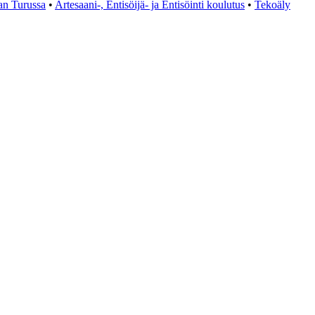
an Turussa
•
Artesaani-, Entisöijä- ja Entisöinti koulutus
•
Tekoäly