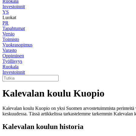
Ruokala
Investoinnit
YS
Luokat
PR
Tapahtumat
Versio
Toimisto
Vuokrasopimus
Varasto
Oppiminen
Työllisyys
Ruokala
Investoinnit
Kalevalan koulu Kuopio
Kalevalan koulu Kuopio on yksi Suomen arvostetuimmista perinteitä vaa
keskuudessa. Tässä artikkelissa tarkastelemme tarkemmin Kalevalan ko
Kalevalan koulun historia