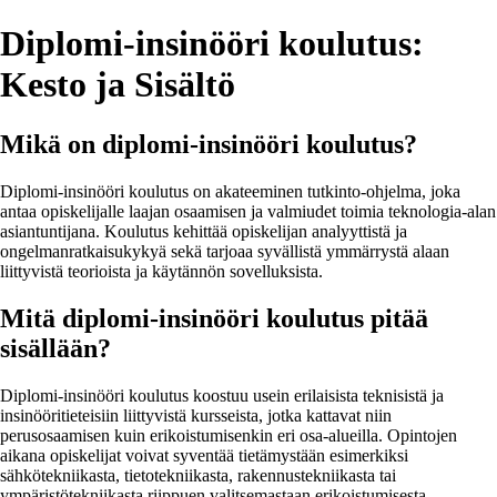
Diplomi-insinööri koulutus:
Kesto ja Sisältö
Mikä on diplomi-insinööri koulutus?
Diplomi-insinööri koulutus on akateeminen tutkinto-ohjelma, joka
antaa opiskelijalle laajan osaamisen ja valmiudet toimia teknologia-alan
asiantuntijana. Koulutus kehittää opiskelijan analyyttistä ja
ongelmanratkaisukykyä sekä tarjoaa syvällistä ymmärrystä alaan
liittyvistä teorioista ja käytännön sovelluksista.
Mitä diplomi-insinööri koulutus pitää
sisällään?
Diplomi-insinööri koulutus koostuu usein erilaisista teknisistä ja
insinööritieteisiin liittyvistä kursseista, jotka kattavat niin
perusosaamisen kuin erikoistumisenkin eri osa-alueilla. Opintojen
aikana opiskelijat voivat syventää tietämystään esimerkiksi
sähkötekniikasta, tietotekniikasta, rakennustekniikasta tai
ympäristötekniikasta riippuen valitsemastaan erikoistumisesta.