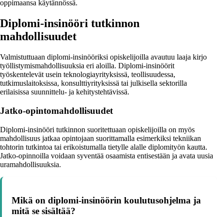
oppimaansa käytännössä.
Diplomi-insinööri tutkinnon
mahdollisuudet
Valmistuttuaan diplomi-insinööriksi opiskelijoilla avautuu laaja kirjo
työllistymismahdollisuuksia eri aloilla. Diplomi-insinöörit
työskentelevät usein teknologiayrityksissä, teollisuudessa,
tutkimuslaitoksissa, konsulttiyrityksissä tai julkisella sektorilla
erilaisissa suunnittelu- ja kehitystehtävissä.
Jatko-opintomahdollisuudet
Diplomi-insinööri tutkinnon suoritettuaan opiskelijoilla on myös
mahdollisuus jatkaa opintojaan suorittamalla esimerkiksi tekniikan
tohtorin tutkintoa tai erikoistumalla tietylle alalle diplomityön kautta.
Jatko-opinnoilla voidaan syventää osaamista entisestään ja avata uusia
uramahdollisuuksia.
Mikä on diplomi-insinöörin koulutusohjelma ja
mitä se sisältää?