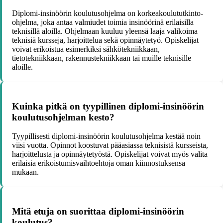
Diplomi-insinöörin koulutusohjelma on korkeakoulututkinto-
ohjelma, joka antaa valmiudet toimia insinöörinä erilaisilla
teknisillä aloilla. Ohjelmaan kuuluu yleensä laaja valikoima
teknisiä kursseja, harjoittelua sekä opinnäytetyö. Opiskelijat
voivat erikoistua esimerkiksi sähkötekniikkaan,
tietotekniikkaan, rakennustekniikkaan tai muille teknisille
aloille.
Kuinka pitkä on tyypillinen diplomi-insinöörin
koulutusohjelman kesto?
Tyypillisesti diplomi-insinöörin koulutusohjelma kestää noin
viisi vuotta. Opinnot koostuvat pääasiassa teknisistä kursseista,
harjoittelusta ja opinnäytetyöstä. Opiskelijat voivat myös valita
erilaisia erikoistumisvaihtoehtoja oman kiinnostuksensa
mukaan.
Mitä etuja on suorittaa diplomi-insinöörin
koulutus?