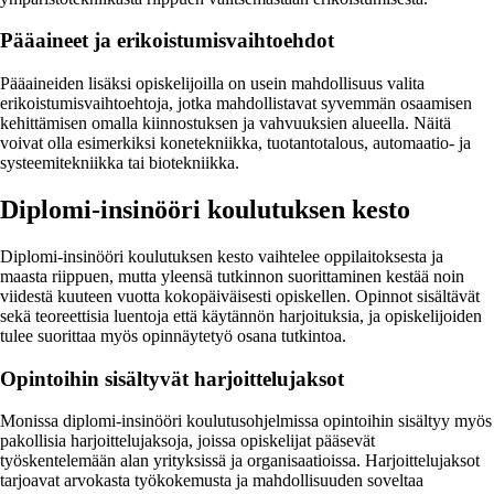
Pääaineet ja erikoistumisvaihtoehdot
Pääaineiden lisäksi opiskelijoilla on usein mahdollisuus valita
erikoistumisvaihtoehtoja, jotka mahdollistavat syvemmän osaamisen
kehittämisen omalla kiinnostuksen ja vahvuuksien alueella. Näitä
voivat olla esimerkiksi konetekniikka, tuotantotalous, automaatio- ja
systeemitekniikka tai biotekniikka.
Diplomi-insinööri koulutuksen kesto
Diplomi-insinööri koulutuksen kesto vaihtelee oppilaitoksesta ja
maasta riippuen, mutta yleensä tutkinnon suorittaminen kestää noin
viidestä kuuteen vuotta kokopäiväisesti opiskellen. Opinnot sisältävät
sekä teoreettisia luentoja että käytännön harjoituksia, ja opiskelijoiden
tulee suorittaa myös opinnäytetyö osana tutkintoa.
Opintoihin sisältyvät harjoittelujaksot
Monissa diplomi-insinööri koulutusohjelmissa opintoihin sisältyy myös
pakollisia harjoittelujaksoja, joissa opiskelijat pääsevät
työskentelemään alan yrityksissä ja organisaatioissa. Harjoittelujaksot
tarjoavat arvokasta työkokemusta ja mahdollisuuden soveltaa