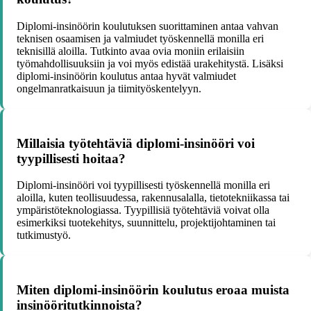
Diplomi-insinöörin koulutuksen suorittaminen antaa vahvan
teknisen osaamisen ja valmiudet työskennellä monilla eri
teknisillä aloilla. Tutkinto avaa ovia moniin erilaisiin
työmahdollisuuksiin ja voi myös edistää urakehitystä. Lisäksi
diplomi-insinöörin koulutus antaa hyvät valmiudet
ongelmanratkaisuun ja tiimityöskentelyyn.
Millaisia työtehtäviä diplomi-insinööri voi
tyypillisesti hoitaa?
Diplomi-insinööri voi tyypillisesti työskennellä monilla eri
aloilla, kuten teollisuudessa, rakennusalalla, tietotekniikassa tai
ympäristöteknologiassa. Tyypillisiä työtehtäviä voivat olla
esimerkiksi tuotekehitys, suunnittelu, projektijohtaminen tai
tutkimustyö.
Miten diplomi-insinöörin koulutus eroaa muista
insinööritutkinnoista?